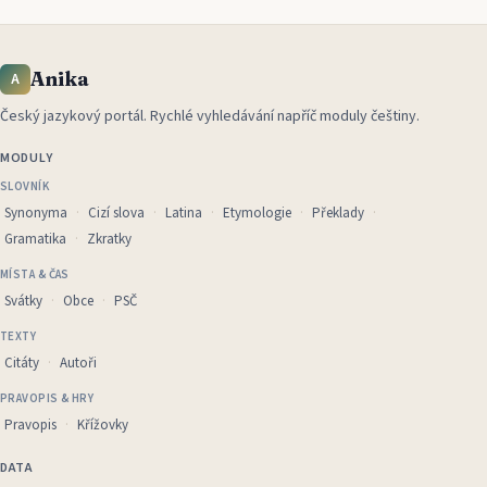
Anika
A
Český jazykový portál
.
Rychlé vyhledávání napříč moduly češtiny.
MODULY
SLOVNÍK
Synonyma
Cizí slova
Latina
Etymologie
Překlady
Gramatika
Zkratky
MÍSTA & ČAS
Svátky
Obce
PSČ
TEXTY
Citáty
Autoři
PRAVOPIS & HRY
Pravopis
Křížovky
DATA