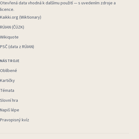
Otevřená data vhodná k dalšímu použití — s uvedením zdroje a
licence.
Kaikki.org (Wiktionary)
RÚIAN (ČÚZK)
Wikiquote
PSČ (data z RÚIAN)
NÁSTROJE
Oblíbené
Kartičky
Témata
Slovní hra
Napiš lépe
Pravopisný kvíz