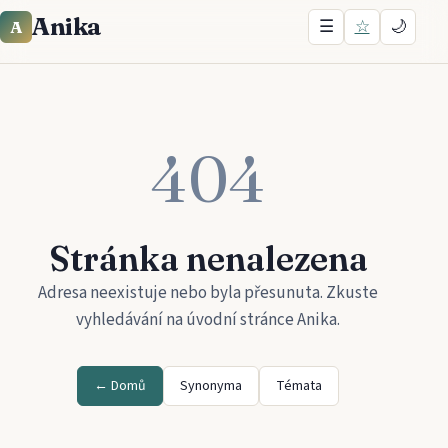
Anika
☰
☆
🌙
A
404
Stránka nenalezena
Adresa neexistuje nebo byla přesunuta. Zkuste
vyhledávání na úvodní stránce
Anika
.
← Domů
Synonyma
Témata