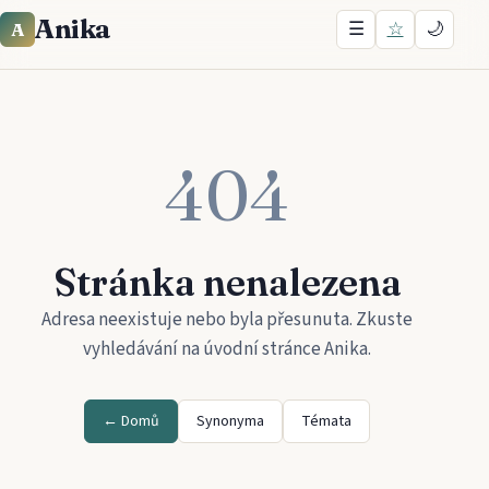
Anika
☰
☆
🌙
A
404
Stránka nenalezena
Adresa neexistuje nebo byla přesunuta. Zkuste
vyhledávání na úvodní stránce
Anika
.
← Domů
Synonyma
Témata