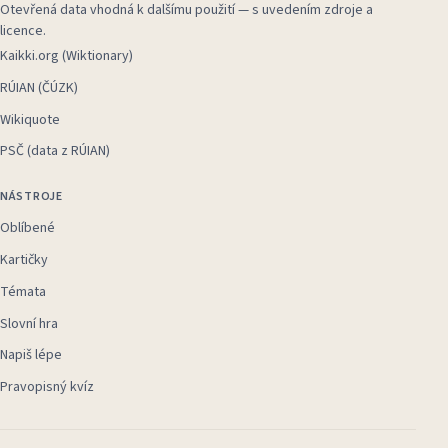
Otevřená data vhodná k dalšímu použití — s uvedením zdroje a
licence.
Kaikki.org (Wiktionary)
RÚIAN (ČÚZK)
Wikiquote
PSČ (data z RÚIAN)
NÁSTROJE
Oblíbené
Kartičky
Témata
Slovní hra
Napiš lépe
Pravopisný kvíz