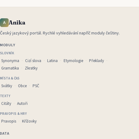
Anika
A
Český jazykový portál
.
Rychlé vyhledávání napříč moduly češtiny.
MODULY
SLOVNÍK
Synonyma
Cizí slova
Latina
Etymologie
Překlady
Gramatika
Zkratky
MÍSTA & ČAS
Svátky
Obce
PSČ
TEXTY
Citáty
Autoři
PRAVOPIS & HRY
Pravopis
Křížovky
DATA