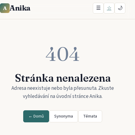
Anika
☰
☆
🌙
A
404
Stránka nenalezena
Adresa neexistuje nebo byla přesunuta. Zkuste
vyhledávání na úvodní stránce
Anika
.
← Domů
Synonyma
Témata