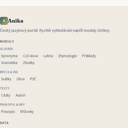
Anika
A
Český jazykový portál
.
Rychlé vyhledávání napříč moduly češtiny.
MODULY
SLOVNÍK
Synonyma
Cizí slova
Latina
Etymologie
Překlady
Gramatika
Zkratky
MÍSTA & ČAS
Svátky
Obce
PSČ
TEXTY
Citáty
Autoři
PRAVOPIS & HRY
Pravopis
Křížovky
DATA