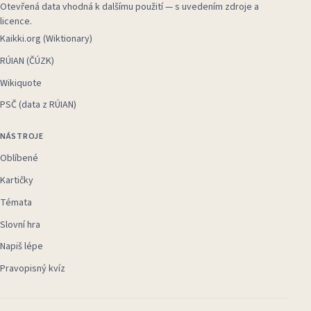
Otevřená data vhodná k dalšímu použití — s uvedením zdroje a
licence.
Kaikki.org (Wiktionary)
RÚIAN (ČÚZK)
Wikiquote
PSČ (data z RÚIAN)
NÁSTROJE
Oblíbené
Kartičky
Témata
Slovní hra
Napiš lépe
Pravopisný kvíz