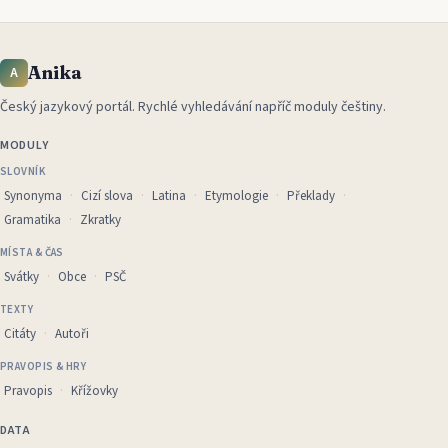
Anika
A
Český jazykový portál
.
Rychlé vyhledávání napříč moduly češtiny.
MODULY
SLOVNÍK
Synonyma
Cizí slova
Latina
Etymologie
Překlady
Gramatika
Zkratky
MÍSTA & ČAS
Svátky
Obce
PSČ
TEXTY
Citáty
Autoři
PRAVOPIS & HRY
Pravopis
Křížovky
DATA