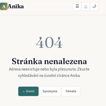
Anika
☰
☆
🌙
A
404
Stránka nenalezena
Adresa neexistuje nebo byla přesunuta. Zkuste
vyhledávání na úvodní stránce
Anika
.
← Domů
Synonyma
Témata