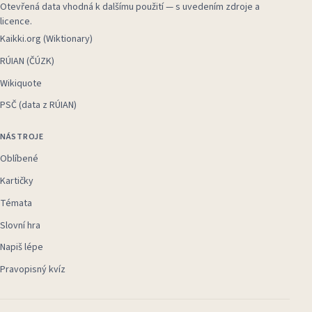
Otevřená data vhodná k dalšímu použití — s uvedením zdroje a
licence.
Kaikki.org (Wiktionary)
RÚIAN (ČÚZK)
Wikiquote
PSČ (data z RÚIAN)
NÁSTROJE
Oblíbené
Kartičky
Témata
Slovní hra
Napiš lépe
Pravopisný kvíz