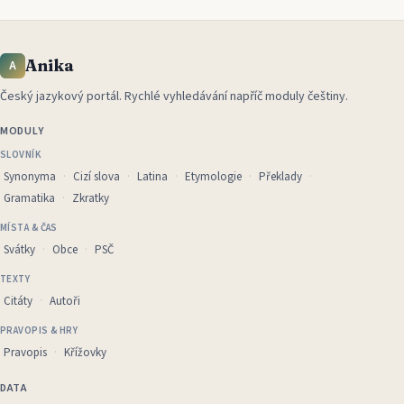
Anika
A
Český jazykový portál
.
Rychlé vyhledávání napříč moduly češtiny.
MODULY
SLOVNÍK
Synonyma
Cizí slova
Latina
Etymologie
Překlady
Gramatika
Zkratky
MÍSTA & ČAS
Svátky
Obce
PSČ
TEXTY
Citáty
Autoři
PRAVOPIS & HRY
Pravopis
Křížovky
DATA