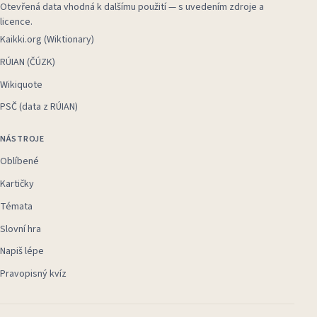
Otevřená data vhodná k dalšímu použití — s uvedením zdroje a
licence.
Kaikki.org (Wiktionary)
RÚIAN (ČÚZK)
Wikiquote
PSČ (data z RÚIAN)
NÁSTROJE
Oblíbené
Kartičky
Témata
Slovní hra
Napiš lépe
Pravopisný kvíz