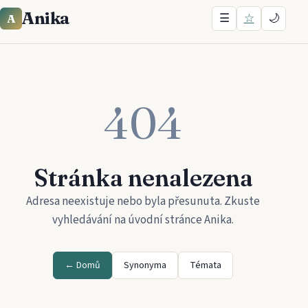
Anika
☰
☆
🌙
A
404
Stránka nenalezena
Adresa neexistuje nebo byla přesunuta. Zkuste
vyhledávání na úvodní stránce
Anika
.
← Domů
Synonyma
Témata