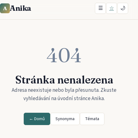
Anika
☰
☆
🌙
A
404
Stránka nenalezena
Adresa neexistuje nebo byla přesunuta. Zkuste
vyhledávání na úvodní stránce
Anika
.
← Domů
Synonyma
Témata