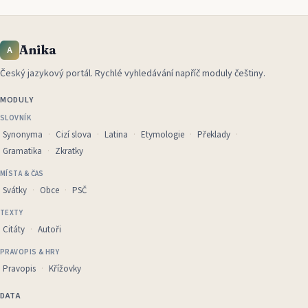
Anika
A
Český jazykový portál
.
Rychlé vyhledávání napříč moduly češtiny.
MODULY
SLOVNÍK
Synonyma
Cizí slova
Latina
Etymologie
Překlady
Gramatika
Zkratky
MÍSTA & ČAS
Svátky
Obce
PSČ
TEXTY
Citáty
Autoři
PRAVOPIS & HRY
Pravopis
Křížovky
DATA