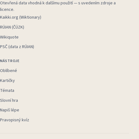
Otevřená data vhodná k dalšímu použití — s uvedením zdroje a
licence.
Kaikki.org (Wiktionary)
RÚIAN (ČÚZK)
Wikiquote
PSČ (data z RÚIAN)
NÁSTROJE
Oblíbené
Kartičky
Témata
Slovní hra
Napiš lépe
Pravopisný kvíz