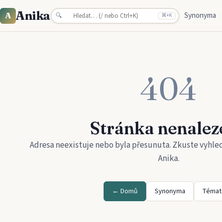
Anika
Synonyma
A
🔍
⌘
+K
404
Stránka nenalez
Adresa neexistuje nebo byla přesunuta. Zkuste vyhle
Anika
.
← Domů
Synonyma
Témat