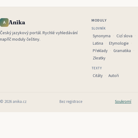
MODULY
Anika
A
SLOVNÍK
Český jazykový portál
.
Rychlé vyhledávání
Synonyma
Cizí slova
napříč moduly češtiny.
Latina
Etymologie
Překlady
Gramatika
Zkratky
TEXTY
Citáty
Autoři
©
2026
anika.cz
Bez registrace
Soukromí