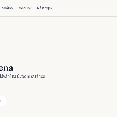
Svátky
Moduly
Nástroje
▾
▾
ena
dávání na úvodní stránce
a