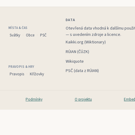
DATA
Otevřená data vhodná k dalšímu použit
MÍSTA & ČAS
— s uvedením zdroje a licence.
Svátky
Obce
PSČ
Kaikki.org (Wiktionary)
RÚIAN (ČÚZK)
Wikiquote
PRAVOPIS & HRY
PSČ (data z RÚIAN)
Pravopis
Křížovky
Podmínky
O projektu
Embed