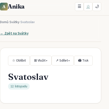
Anika
☰
☆
🌙
A
Domů
›
Svátky
›
Svatoslav
← Zpět na
Svátky
☆ Oblíbit
⊞ Vložit
↗ Sdílet
🖨 Tisk
▾
▾
Svatoslav
12. listopadu