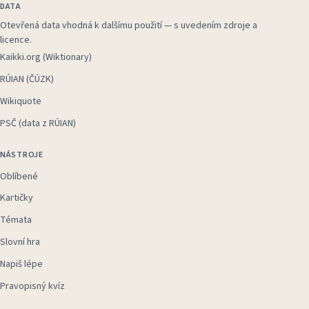
DATA
Otevřená data vhodná k dalšímu použití — s uvedením zdroje a
licence.
Kaikki.org (Wiktionary)
RÚIAN (ČÚZK)
Wikiquote
PSČ (data z RÚIAN)
NÁSTROJE
Oblíbené
Kartičky
Témata
Slovní hra
Napiš lépe
Pravopisný kvíz