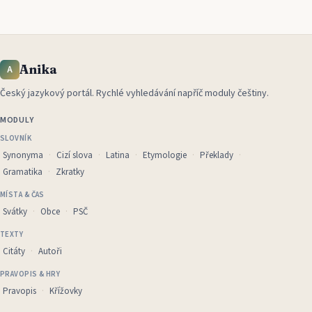
Anika
A
Český jazykový portál
.
Rychlé vyhledávání napříč moduly češtiny.
MODULY
SLOVNÍK
Synonyma
Cizí slova
Latina
Etymologie
Překlady
Gramatika
Zkratky
MÍSTA & ČAS
Svátky
Obce
PSČ
TEXTY
Citáty
Autoři
PRAVOPIS & HRY
Pravopis
Křížovky