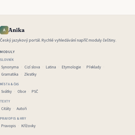
Anika
A
Český jazykový portál
.
Rychlé vyhledávání napříč moduly češtiny.
MODULY
SLOVNÍK
Synonyma
Cizí slova
Latina
Etymologie
Překlady
Gramatika
Zkratky
MÍSTA & ČAS
Svátky
Obce
PSČ
TEXTY
Citáty
Autoři
PRAVOPIS & HRY
Pravopis
Křížovky