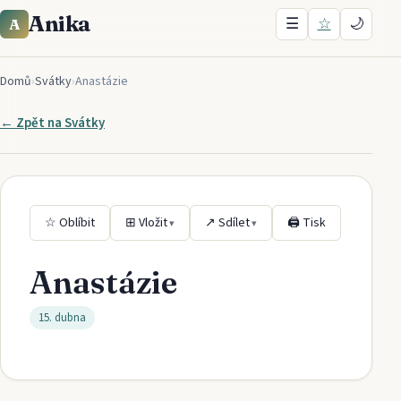
Anika
☰
☆
🌙
A
Domů
›
Svátky
›
Anastázie
← Zpět na
Svátky
☆ Oblíbit
⊞ Vložit
↗ Sdílet
🖨 Tisk
▾
▾
Anastázie
15. dubna