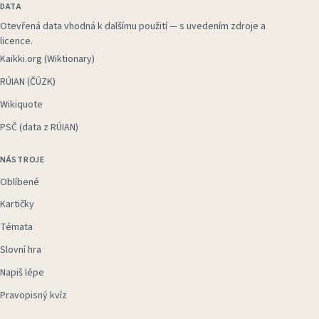
DATA
Otevřená data vhodná k dalšímu použití — s uvedením zdroje a
licence.
Kaikki.org (Wiktionary)
RÚIAN (ČÚZK)
Wikiquote
PSČ (data z RÚIAN)
NÁSTROJE
Oblíbené
Kartičky
Témata
Slovní hra
Napiš lépe
Pravopisný kvíz