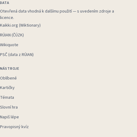
DATA
Otevřená data vhodná k dalšímu použití — s uvedením zdroje a
licence.
Kaikki.org (Wiktionary)
RÚIAN (ČÚZK)
Wikiquote
PSČ (data z RÚIAN)
NÁSTROJE
Oblíbené
Kartičky
Témata
Slovní hra
Napiš lépe
Pravopisný kvíz