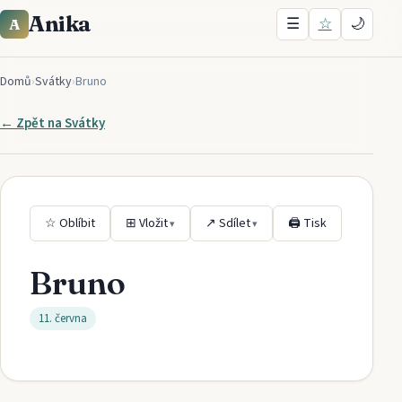
Anika
☰
☆
🌙
A
Domů
›
Svátky
›
Bruno
← Zpět na
Svátky
☆ Oblíbit
⊞ Vložit
↗ Sdílet
🖨 Tisk
▾
▾
Bruno
11. června