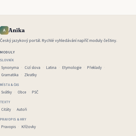
Anika
A
Český jazykový portál
.
Rychlé vyhledávání napříč moduly češtiny.
MODULY
SLOVNÍK
Synonyma
Cizí slova
Latina
Etymologie
Překlady
Gramatika
Zkratky
MÍSTA & ČAS
Svátky
Obce
PSČ
TEXTY
Citáty
Autoři
PRAVOPIS & HRY
Pravopis
Křížovky