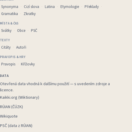
Synonyma
Cizí slova
Latina
Etymologie
Překlady
Gramatika
Zkratky
MÍSTA & ČAS
Svátky
Obce
PSČ
TEXTY
Citáty
Autoři
PRAVOPIS & HRY
Pravopis
Křížovky
DATA
Otevřená data vhodná k dalšímu použití — s uvedením zdroje a
licence.
Kaikki.org (Wiktionary)
RÚIAN (ČÚZK)
Wikiquote
PSČ (data z RÚIAN)