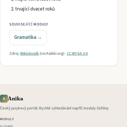
trvající dvacet roků
SOUVISEJÍCÍ MODULY
Gramatika
→
Zdroj:
Wikislovník
(via
Kaikki.org
)
·
CC BY-SA 3.0
Anika
A
Český jazykový portál
.
Rychlé vyhledávání napříč moduly češtiny.
MODULY
SLOVNÍK