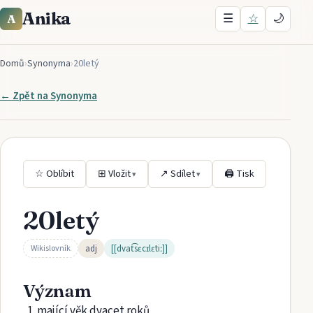
Anika
☰
☆
🌙
A
Domů
›
Synonyma
›
20letý
← Zpět na
Synonyma
☆ Oblíbit
⊞ Vložit
↗ Sdílet
🖨 Tisk
▾
▾
20letý
adj
[[dvat͡sɛcɪlɛtiː]]
Wikislovník
Význam
mající věk dvacet roků