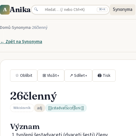
Anika
Synonyma
A
🔍
⌘
+K
Domů
›
Synonyma
›
26členný
← Zpět na
Synonyma
☆ Oblíbit
⊞ Vložit
↗ Sdílet
🖨 Tisk
▾
▾
26členný
adj
[[ʃɛstadvat͡sɛcɪt͡ʃlɛniː]]
Wikislovník
Význam
tvořený šestadvaceti (dvaceti šesti) členy