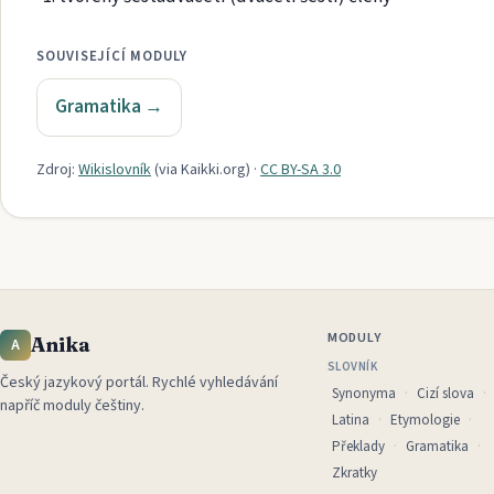
SOUVISEJÍCÍ MODULY
Gramatika
→
Zdroj:
Wikislovník
(via
Kaikki.org
)
·
CC BY-SA 3.0
MODULY
Anika
A
SLOVNÍK
Český jazykový portál
.
Rychlé vyhledávání
Synonyma
Cizí slova
napříč moduly češtiny.
Latina
Etymologie
Překlady
Gramatika
Zkratky