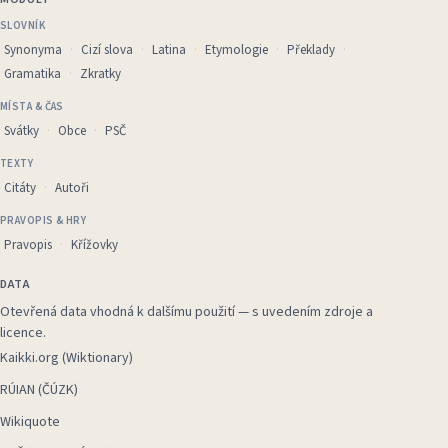
SLOVNÍK
Synonyma
Cizí slova
Latina
Etymologie
Překlady
Gramatika
Zkratky
MÍSTA & ČAS
Svátky
Obce
PSČ
TEXTY
Citáty
Autoři
PRAVOPIS & HRY
Pravopis
Křížovky
DATA
Otevřená data vhodná k dalšímu použití — s uvedením zdroje a
licence.
Kaikki.org (Wiktionary)
RÚIAN (ČÚZK)
Wikiquote