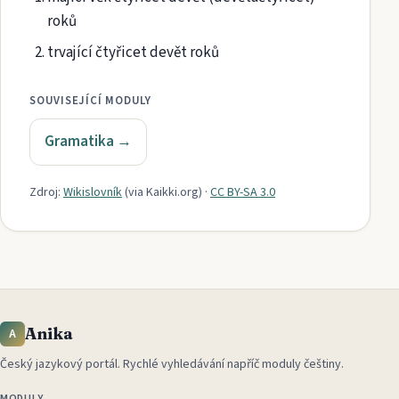
roků
trvající čtyřicet devět roků
SOUVISEJÍCÍ MODULY
Gramatika
→
Zdroj:
Wikislovník
(via
Kaikki.org
)
·
CC BY-SA 3.0
Anika
A
Český jazykový portál
.
Rychlé vyhledávání napříč moduly češtiny.
MODULY