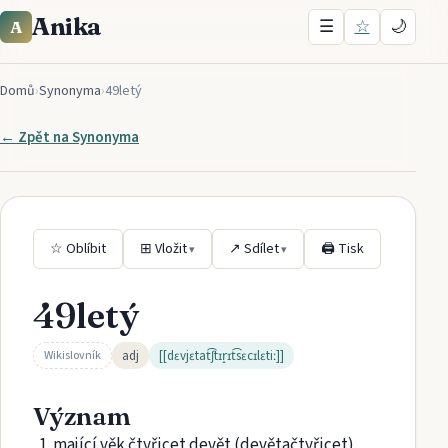
Anika
☰
☆
🌙
A
Domů
›
Synonyma
›
49letý
← Zpět na
Synonyma
☆ Oblíbit
⊞ Vložit
↗ Sdílet
🖨 Tisk
▾
▾
49letý
adj
[[dɛvjɛtat͡ʃtɪr̝ɪt͡sɛcɪlɛtiː]]
Wikislovník
Význam
mající věk čtyřicet devět (devětačtyřicet)