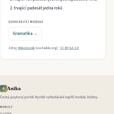
trvající padesát jedna roků
SOUVISEJÍCÍ MODULY
Gramatika
→
Zdroj:
Wikislovník
(via
Kaikki.org
)
·
CC BY-SA 3.0
Anika
A
Český jazykový portál
.
Rychlé vyhledávání napříč moduly češtiny.
MODULY
SLOVNÍK