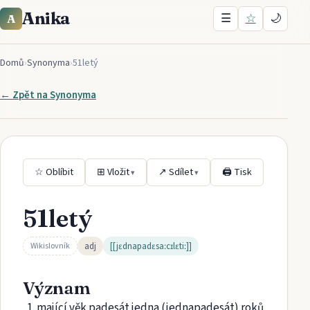
Anika
☰
☆
🌙
A
Domů
›
Synonyma
›
51letý
← Zpět na
Synonyma
☆ Oblíbit
⊞ Vložit
↗ Sdílet
🖨 Tisk
▾
▾
51letý
adj
[[jɛdnapadɛsaːcɪlɛtiː]]
Wikislovník
Význam
mající věk padesát jedna (jednapadesát) roků