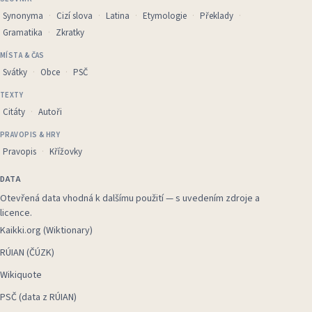
Synonyma
Cizí slova
Latina
Etymologie
Překlady
Gramatika
Zkratky
MÍSTA & ČAS
Svátky
Obce
PSČ
TEXTY
Citáty
Autoři
PRAVOPIS & HRY
Pravopis
Křížovky
DATA
Otevřená data vhodná k dalšímu použití — s uvedením zdroje a
licence.
Kaikki.org (Wiktionary)
RÚIAN (ČÚZK)
Wikiquote
PSČ (data z RÚIAN)