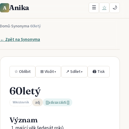
Anika
☰
☆
🌙
A
Domů
›
Synonyma
›
60letý
← Zpět na
Synonyma
☆ Oblíbit
⊞ Vložit
↗ Sdílet
🖨 Tisk
▾
▾
60letý
adj
[[ʃɛdɛsaːcɪlɛtiː]]
Wikislovník
Význam
mající věk šedesát roků