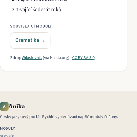
trvající šedesát roků
SOUVISEJÍCÍ MODULY
Gramatika
→
Zdroj:
Wikislovník
(via
Kaikki.org
)
·
CC BY-SA 3.0
Anika
A
Český jazykový portál
.
Rychlé vyhledávání napříč moduly češtiny.
MODULY
SLOVNÍK