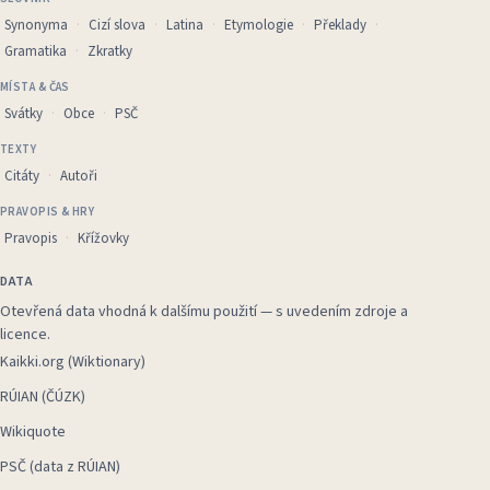
Synonyma
Cizí slova
Latina
Etymologie
Překlady
Gramatika
Zkratky
MÍSTA & ČAS
Svátky
Obce
PSČ
TEXTY
Citáty
Autoři
PRAVOPIS & HRY
Pravopis
Křížovky
DATA
Otevřená data vhodná k dalšímu použití — s uvedením zdroje a
licence.
Kaikki.org (Wiktionary)
RÚIAN (ČÚZK)
Wikiquote
PSČ (data z RÚIAN)