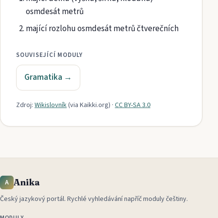
osmdesát metrů
mající rozlohu osmdesát metrů čtverečních
SOUVISEJÍCÍ MODULY
Gramatika
→
Zdroj:
Wikislovník
(via
Kaikki.org
)
·
CC BY-SA 3.0
Anika
A
Český jazykový portál
.
Rychlé vyhledávání napříč moduly češtiny.
MODULY