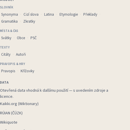
SLOVNÍK
Synonyma
Cizí slova
Latina
Etymologie
Překlady
Gramatika
Zkratky
MÍSTA & ČAS
Svátky
Obce
PSČ
TEXTY
Citáty
Autoři
PRAVOPIS & HRY
Pravopis
Křížovky
DATA
Otevřená data vhodná k dalšímu použití — s uvedením zdroje a
licence.
Kaikki.org (Wiktionary)
RÚIAN (ČÚZK)
Wikiquote