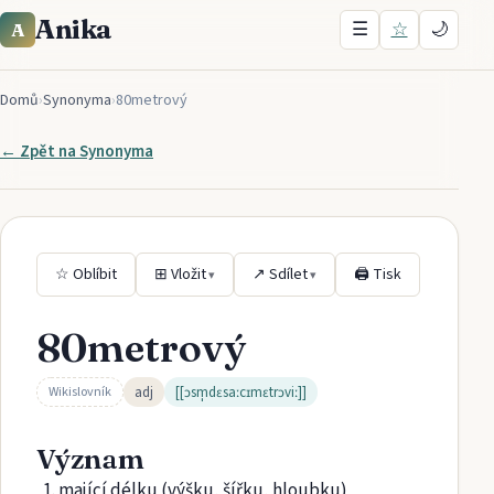
Anika
☰
☆
🌙
A
Domů
›
Synonyma
›
80metrový
← Zpět na
Synonyma
☆ Oblíbit
⊞ Vložit
↗ Sdílet
🖨 Tisk
▾
▾
80metrový
adj
[[ɔsm̩dɛsaːcɪmɛtrɔviː]]
Wikislovník
Význam
mající délku (výšku, šířku, hloubku)