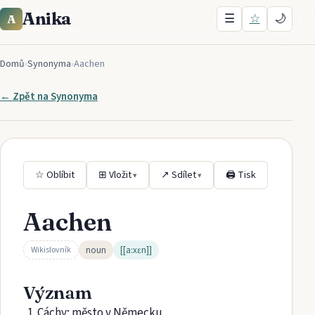
Anika
☰
☆
🌙
A
Domů
›
Synonyma
›
Aachen
← Zpět na
Synonyma
☆ Oblíbit
⊞ Vložit
↗ Sdílet
🖨 Tisk
▾
▾
Aachen
noun
[[aːxɛn]]
Wikislovník
Význam
Cáchy; město v Německu