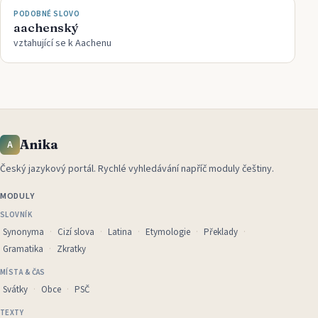
PODOBNÉ SLOVO
aachenský
vztahující se k Aachenu
Anika
A
Český jazykový portál
.
Rychlé vyhledávání napříč moduly češtiny.
MODULY
SLOVNÍK
Synonyma
Cizí slova
Latina
Etymologie
Překlady
Gramatika
Zkratky
MÍSTA & ČAS
Svátky
Obce
PSČ
TEXTY