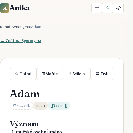
Anika
☰
☆
🌙
A
Domů
›
Synonyma
›
Adam
← Zpět na
Synonyma
☆ Oblíbit
⊞ Vložit
↗ Sdílet
🖨 Tisk
▾
▾
Adam
noun
[[ˈʔadam]]
Wikislovník
Význam
mužské osobní jméno