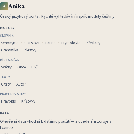
Anika
A
Český jazykový portál
.
Rychlé vyhledávání napříč moduly češtiny.
MODULY
SLOVNÍK
Synonyma
Cizí slova
Latina
Etymologie
Překlady
Gramatika
Zkratky
MÍSTA & ČAS
Svátky
Obce
PSČ
TEXTY
Citáty
Autoři
PRAVOPIS & HRY
Pravopis
Křížovky
DATA
Otevřená data vhodná k dalšímu použití — s uvedením zdroje a
licence.