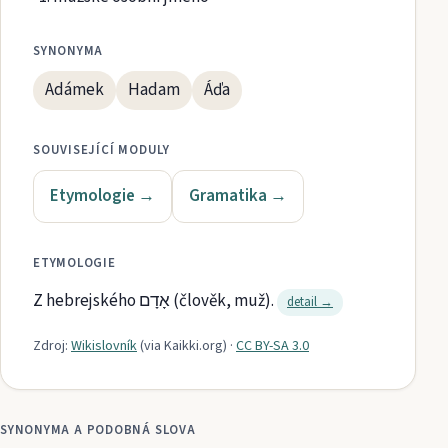
SYNONYMA
Adámek
Hadam
Áďa
SOUVISEJÍCÍ MODULY
Etymologie
→
Gramatika
→
ETYMOLOGIE
Z hebrejského אָדָם (člověk, muž).
detail →
Zdroj:
Wikislovník
(via
Kaikki.org
)
·
CC BY-SA 3.0
SYNONYMA A PODOBNÁ SLOVA