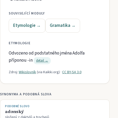
SOUVISEJÍCÍ MODULY
Etymologie
→
Gramatika
→
ETYMOLOGIE
Odvozeno od podstatného jména Adolfa
příponou -in
detail →
Zdroj:
Wikislovník
(via
Kaikki.org
)
·
CC BY-SA 3.0
SYNONYMA A PODOBNÁ SLOVA
PODOBNÉ SLOVO
adonský
složený z daktylů a trochejů