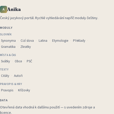
Anika
A
Český jazykový portál
.
Rychlé vyhledávání napříč moduly češtiny.
MODULY
SLOVNÍK
Synonyma
Cizí slova
Latina
Etymologie
Překlady
Gramatika
Zkratky
MÍSTA & ČAS
Svátky
Obce
PSČ
TEXTY
Citáty
Autoři
PRAVOPIS & HRY
Pravopis
Křížovky
DATA
Otevřená data vhodná k dalšímu použití — s uvedením zdroje a
licence.