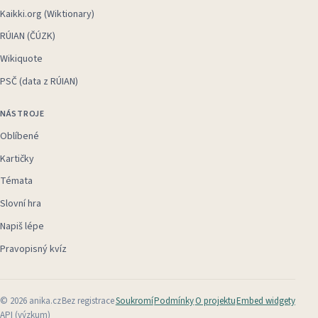
Kaikki.org (Wiktionary)
RÚIAN (ČÚZK)
Wikiquote
PSČ (data z RÚIAN)
NÁSTROJE
Oblíbené
Kartičky
Témata
Slovní hra
Napiš lépe
Pravopisný kvíz
©
2026
anika.cz
Bez registrace
Soukromí
Podmínky
O projektu
Embed widgety
API (výzkum)