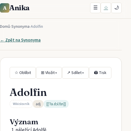
Anika
☰
☆
🌙
A
Domů
›
Synonyma
›
Adolfin
← Zpět na
Synonyma
☆ Oblíbit
⊞ Vložit
↗ Sdílet
🖨 Tisk
▾
▾
Adolfin
adj
[[ˈʔa.dɔl.fɪn]]
Wikislovník
Význam
náležící Adolfě