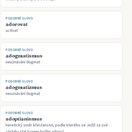
PODOBNÉ SLOVO
adorovat
uctívat
PODOBNÉ SLOVO
adogmatismus
neuznávání dogmat
PODOBNÉ SLOVO
adogmatizmus
neuznávání dogmat
PODOBNÉ SLOVO
adoptianismus
heretický směr křesťanství, podle kterého se Ježíš za své
zásluhy stal Synem božím adopcí