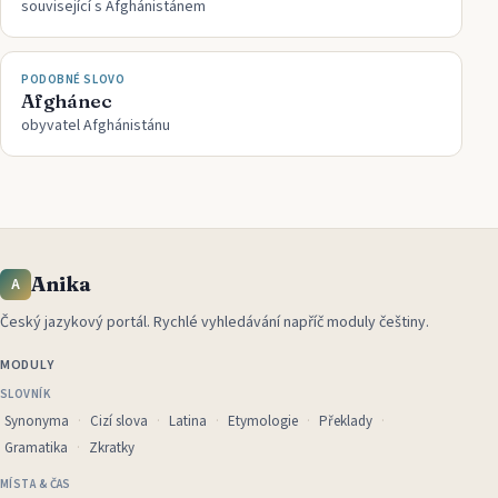
související s Afghánistánem
PODOBNÉ SLOVO
Afghánec
obyvatel Afghánistánu
Anika
A
Český jazykový portál
.
Rychlé vyhledávání napříč moduly češtiny.
MODULY
SLOVNÍK
Synonyma
Cizí slova
Latina
Etymologie
Překlady
Gramatika
Zkratky
MÍSTA & ČAS