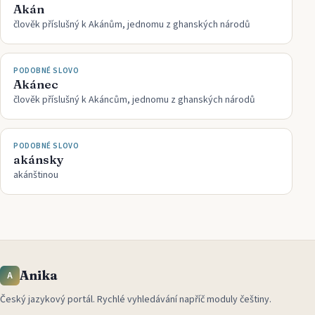
Akán
člověk příslušný k Akánům, jednomu z ghanských národů
PODOBNÉ SLOVO
Akánec
člověk příslušný k Akáncům, jednomu z ghanských národů
PODOBNÉ SLOVO
akánsky
akánštinou
Anika
A
Český jazykový portál
.
Rychlé vyhledávání napříč moduly češtiny.