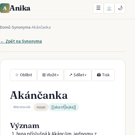
Anika
☰
☆
🌙
A
Domů
›
Synonyma
›
Akánčanka
← Zpět na
Synonyma
☆ Oblíbit
⊞ Vložit
↗ Sdílet
🖨 Tisk
▾
▾
Akánčanka
noun
[[akaːnt͡ʃaŋka]]
Wikislovník
Význam
žena příslušná k Akáncům, jednomu z