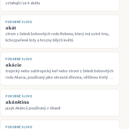
vztahující se k akátu
PODOBNÉ SLOVO
akát
strom z čeledi bobovitých rodu Robinia, který má ostré trny,
lichozpeřené listy a hrozny bílých květů
PODOBNÉ SLOVO
akácie
tropický nebo subtropický keř nebo strom z čeledi bobovitých
rodu Akacia, používaný jako okrasná dřevina, většinou trnitý a
žlutě kvetoucí; některé akácie se dovážejí pod nepřesným
názvem mimóza
PODOBNÉ SLOVO
akánština
jazyk Akánců používaný v Ghaně
PODOBNÉ SLOVO