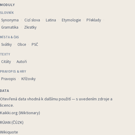
MODULY
SLOVNÍK
Synonyma
Cizí slova
Latina
Etymologie
Překlady
Gramatika
Zkratky
MÍSTA & ČAS
Svátky
Obce
PSČ
TEXTY
Citáty
Autoři
PRAVOPIS & HRY
Pravopis
Křížovky
DATA
Otevřená data vhodná k dalšímu použití — s uvedením zdroje a
licence.
Kaikki.org (Wiktionary)
RÚIAN (ČÚZK)
Wikiquote