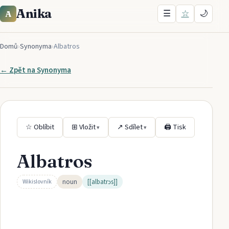
Anika
☰
☆
🌙
A
Domů
›
Synonyma
›
Albatros
← Zpět na
Synonyma
☆ Oblíbit
⊞ Vložit
↗ Sdílet
🖨 Tisk
▾
▾
Albatros
noun
[[albatrɔs]]
Wikislovník