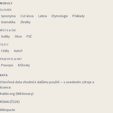
MODULY
SLOVNÍK
Synonyma
Cizí slova
Latina
Etymologie
Překlady
Gramatika
Zkratky
MÍSTA & ČAS
Svátky
Obce
PSČ
TEXTY
Citáty
Autoři
PRAVOPIS & HRY
Pravopis
Křížovky
DATA
Otevřená data vhodná k dalšímu použití — s uvedením zdroje a
licence.
Kaikki.org (Wiktionary)
RÚIAN (ČÚZK)
Wikiquote