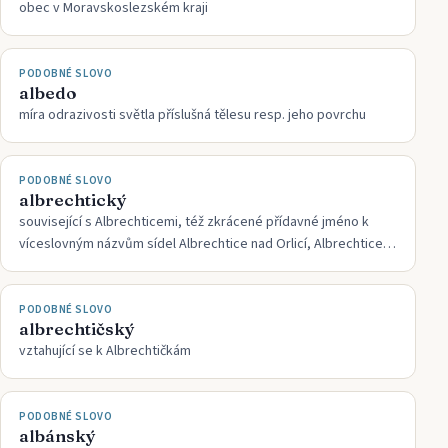
obec v Moravskoslezském kraji
PODOBNÉ SLOVO
albedo
míra odrazivosti světla příslušná tělesu resp. jeho povrchu
PODOBNÉ SLOVO
albrechtický
související s Albrechticemi, též zkrácené přídavné jméno k
víceslovným názvům sídel Albrechtice nad Orlicí, Albrechtice
nad Vltavou a Albrechtice v Jizerských horách
PODOBNÉ SLOVO
albrechtičský
vztahující se k Albrechtičkám
PODOBNÉ SLOVO
albánský