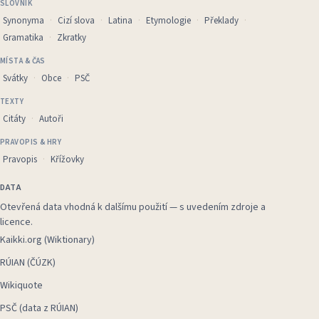
SLOVNÍK
Synonyma
Cizí slova
Latina
Etymologie
Překlady
Gramatika
Zkratky
MÍSTA & ČAS
Svátky
Obce
PSČ
TEXTY
Citáty
Autoři
PRAVOPIS & HRY
Pravopis
Křížovky
DATA
Otevřená data vhodná k dalšímu použití — s uvedením zdroje a
licence.
Kaikki.org (Wiktionary)
RÚIAN (ČÚZK)
Wikiquote
PSČ (data z RÚIAN)