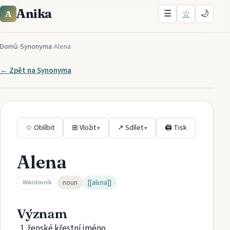
Anika
☰
☆
🌙
A
Domů
›
Synonyma
›
Alena
← Zpět na
Synonyma
☆ Oblíbit
⊞ Vložit
↗ Sdílet
🖨 Tisk
▾
▾
Alena
noun
[[alɛna]]
Wikislovník
Význam
ženské křestní jméno