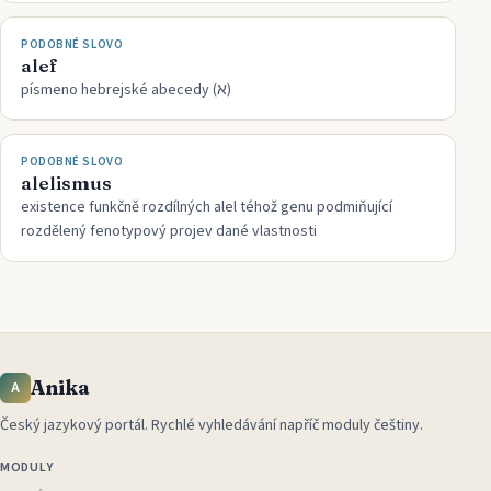
PODOBNÉ SLOVO
alef
písmeno hebrejské abecedy (א)
PODOBNÉ SLOVO
alelismus
existence funkčně rozdílných alel téhož genu podmiňující
rozdělený fenotypový projev dané vlastnosti
Anika
A
Český jazykový portál
.
Rychlé vyhledávání napříč moduly češtiny.
MODULY