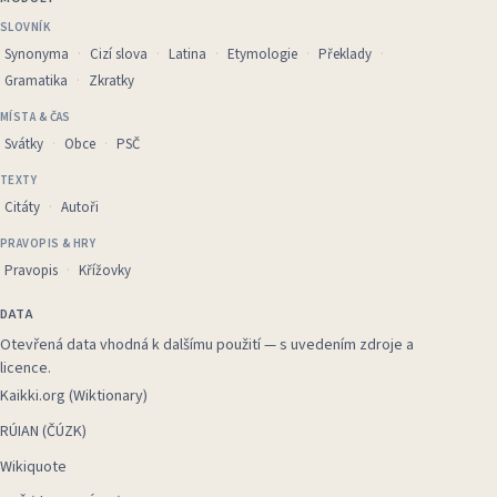
SLOVNÍK
Synonyma
Cizí slova
Latina
Etymologie
Překlady
Gramatika
Zkratky
MÍSTA & ČAS
Svátky
Obce
PSČ
TEXTY
Citáty
Autoři
PRAVOPIS & HRY
Pravopis
Křížovky
DATA
Otevřená data vhodná k dalšímu použití — s uvedením zdroje a
licence.
Kaikki.org (Wiktionary)
RÚIAN (ČÚZK)
Wikiquote