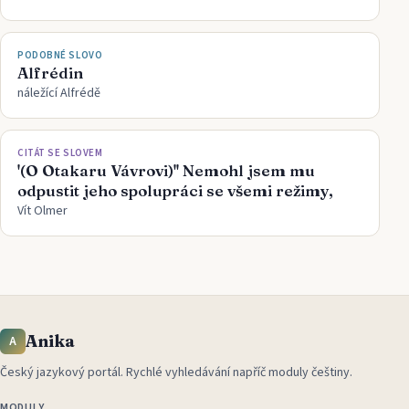
PODOBNÉ SLOVO
Alfrédin
náležící Alfrédě
CITÁT SE SLOVEM
'(O Otakaru Vávrovi)'' Nemohl jsem mu
odpustit jeho spolupráci se všemi režimy,
Vít Olmer
Anika
A
Český jazykový portál
.
Rychlé vyhledávání napříč moduly češtiny.
MODULY