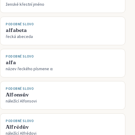
ženské křestní jméno
PODOBNÉ SLOVO
alfabeta
řecká abeceda
PODOBNÉ SLOVO
alfa
název řeckého písmene α
PODOBNÉ SLOVO
Alfonsův
náležící Alfonsovi
PODOBNÉ SLOVO
Alfrédův
náležící Alfrédovi