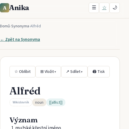
Anika
☰
☆
🌙
A
Domů
›
Synonyma
›
Alfréd
← Zpět na
Synonyma
☆ Oblíbit
⊞ Vložit
↗ Sdílet
🖨 Tisk
▾
▾
Alfréd
noun
[[alfrɛːt]]
Wikislovník
Význam
mužské křestní jméno