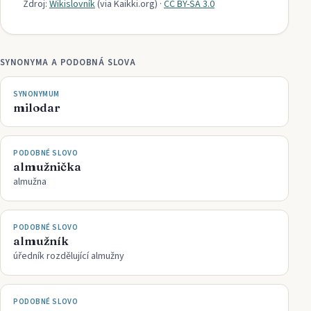
Zdroj:
Wikislovník
(via
Kaikki.org
)
·
CC BY-SA 3.0
SYNONYMA A PODOBNÁ SLOVA
SYNONYMUM
milodar
PODOBNÉ SLOVO
almužnička
almužna
PODOBNÉ SLOVO
almužník
úředník rozdělující almužny
PODOBNÉ SLOVO