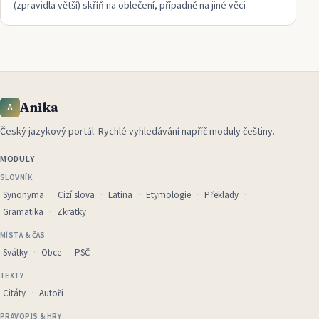
(zpravidla větší) skříň na oblečení, případně na jiné věci
Anika
A
Český jazykový portál
.
Rychlé vyhledávání napříč moduly češtiny.
MODULY
SLOVNÍK
Synonyma
Cizí slova
Latina
Etymologie
Překlady
Gramatika
Zkratky
MÍSTA & ČAS
Svátky
Obce
PSČ
TEXTY
Citáty
Autoři
PRAVOPIS & HRY