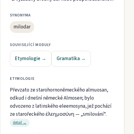
SYNONYMA
milodar
SOUVISEJÍCÍ MODULY
Etymologie
→
Gramatika
→
ETYMOLOGIE
Převzato ze starohornoněmeckého almuosan,
odkud i dnešní německé Almosen; bylo
odvozeno z latinského eleemosyna, jež pochází
ze starořeckého ἐλεημοσύνη — „smilování“.
detail →