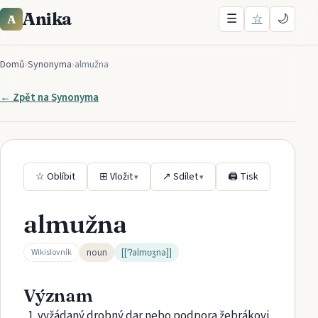
Anika
☰
☆
🌙
A
Domů
›
Synonyma
›
almužna
← Zpět na
Synonyma
☆ Oblíbit
⊞ Vložit
↗ Sdílet
🖨 Tisk
▾
▾
almužna
noun
[[ˈʔalmʊʒna]]
Wikislovník
Význam
vyžádaný drobný dar nebo podpora žebrákovi