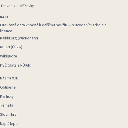
Pravopis
Křížovky
DATA
Otevřená data vhodná k dalšímu použití — s uvedením zdroje a
licence.
Kaikki.org (Wiktionary)
RÚIAN (ČÚZK)
Wikiquote
PSČ (data z RÚIAN)
NÁSTROJE
Oblíbené
Kartičky
Témata
Slovní hra
Napiš lépe