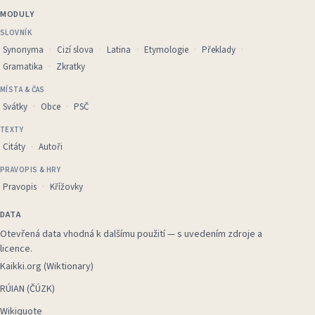
MODULY
SLOVNÍK
Synonyma
Cizí slova
Latina
Etymologie
Překlady
Gramatika
Zkratky
MÍSTA & ČAS
Svátky
Obce
PSČ
TEXTY
Citáty
Autoři
PRAVOPIS & HRY
Pravopis
Křížovky
DATA
Otevřená data vhodná k dalšímu použití — s uvedením zdroje a
licence.
Kaikki.org (Wiktionary)
RÚIAN (ČÚZK)
Wikiquote