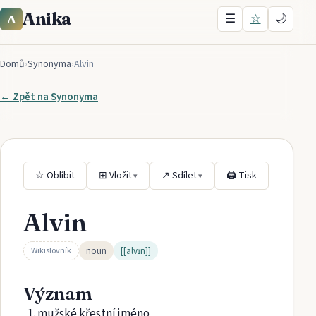
Anika
☰
☆
🌙
A
Domů
›
Synonyma
›
Alvin
← Zpět na
Synonyma
☆ Oblíbit
⊞ Vložit
↗ Sdílet
🖨 Tisk
▾
▾
Alvin
noun
[[alvɪn]]
Wikislovník
Význam
mužské křestní jméno