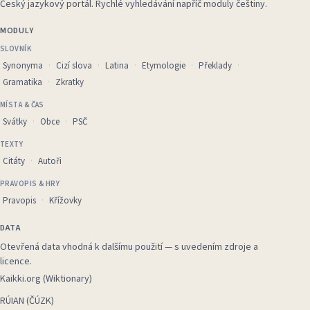
Český jazykový portál
.
Rychlé vyhledávání napříč moduly češtiny.
MODULY
SLOVNÍK
Synonyma
Cizí slova
Latina
Etymologie
Překlady
Gramatika
Zkratky
MÍSTA & ČAS
Svátky
Obce
PSČ
TEXTY
Citáty
Autoři
PRAVOPIS & HRY
Pravopis
Křížovky
DATA
Otevřená data vhodná k dalšímu použití — s uvedením zdroje a
licence.
Kaikki.org (Wiktionary)
RÚIAN (ČÚZK)