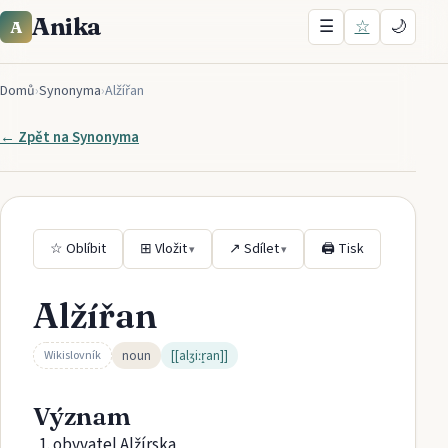
Anika
☰
☆
🌙
A
Domů
›
Synonyma
›
Alžířan
← Zpět na
Synonyma
☆ Oblíbit
⊞ Vložit
↗ Sdílet
🖨 Tisk
▾
▾
Alžířan
noun
[[alʒiːr̝an]]
Wikislovník
Význam
obyvatel Alžírska