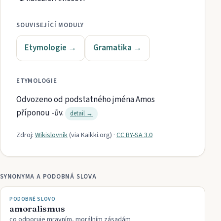
SOUVISEJÍCÍ MODULY
Etymologie
→
Gramatika
→
ETYMOLOGIE
Odvozeno od podstatného jména Amos
příponou -ův.
detail →
Zdroj:
Wikislovník
(via
Kaikki.org
)
·
CC BY-SA 3.0
SYNONYMA A PODOBNÁ SLOVA
PODOBNÉ SLOVO
amoralismus
co odporuje mravním, morálním zásadám