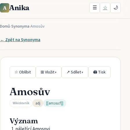
Anika
☰
☆
🌙
A
Domů
›
Synonyma
›
Amosův
← Zpět na
Synonyma
☆ Oblíbit
⊞ Vložit
↗ Sdílet
🖨 Tisk
▾
▾
Amosův
adj
[[amɔsuːf]]
Wikislovník
Význam
náležící Amosovi