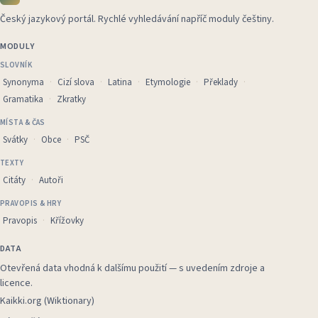
Český jazykový portál
.
Rychlé vyhledávání napříč moduly češtiny.
MODULY
SLOVNÍK
Synonyma
Cizí slova
Latina
Etymologie
Překlady
Gramatika
Zkratky
MÍSTA & ČAS
Svátky
Obce
PSČ
TEXTY
Citáty
Autoři
PRAVOPIS & HRY
Pravopis
Křížovky
DATA
Otevřená data vhodná k dalšímu použití — s uvedením zdroje a
licence.
Kaikki.org (Wiktionary)