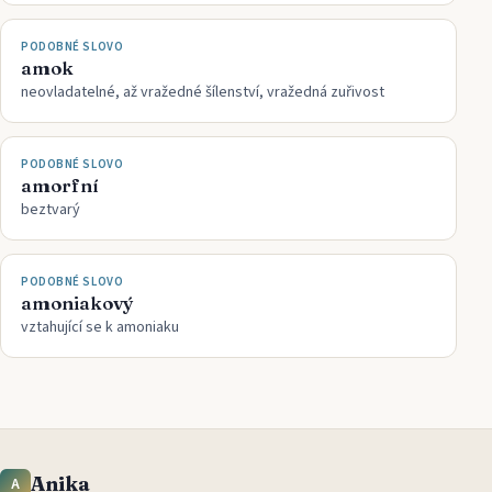
PODOBNÉ SLOVO
amok
neovladatelné, až vražedné šílenství, vražedná zuřivost
PODOBNÉ SLOVO
amorfní
beztvarý
PODOBNÉ SLOVO
amoniakový
vztahující se k amoniaku
Anika
A