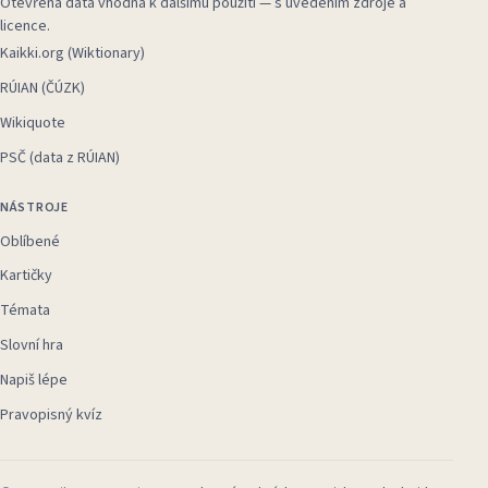
Otevřená data vhodná k dalšímu použití — s uvedením zdroje a
licence.
Kaikki.org (Wiktionary)
RÚIAN (ČÚZK)
Wikiquote
PSČ (data z RÚIAN)
NÁSTROJE
Oblíbené
Kartičky
Témata
Slovní hra
Napiš lépe
Pravopisný kvíz