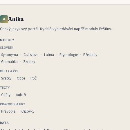
Anika
A
Český jazykový portál
.
Rychlé vyhledávání napříč moduly češtiny.
MODULY
SLOVNÍK
Synonyma
Cizí slova
Latina
Etymologie
Překlady
Gramatika
Zkratky
MÍSTA & ČAS
Svátky
Obce
PSČ
TEXTY
Citáty
Autoři
PRAVOPIS & HRY
Pravopis
Křížovky
DATA