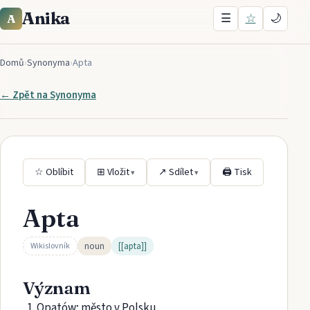
Anika
☰
☆
🌙
A
Domů
›
Synonyma
›
Apta
← Zpět na
Synonyma
☆ Oblíbit
⊞ Vložit
↗ Sdílet
🖨 Tisk
▾
▾
Apta
noun
[[apta]]
Wikislovník
Význam
Opatów; město v Polsku