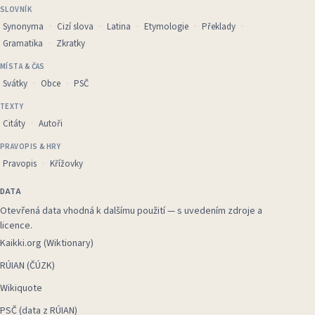
SLOVNÍK
Synonyma
Cizí slova
Latina
Etymologie
Překlady
Gramatika
Zkratky
MÍSTA & ČAS
Svátky
Obce
PSČ
TEXTY
Citáty
Autoři
PRAVOPIS & HRY
Pravopis
Křížovky
DATA
Otevřená data vhodná k dalšímu použití — s uvedením zdroje a
licence.
Kaikki.org (Wiktionary)
RÚIAN (ČÚZK)
Wikiquote
PSČ (data z RÚIAN)