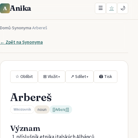
Anika
☰
☆
🌙
A
Domů
›
Synonyma
›
Arbereš
← Zpět na
Synonyma
☆ Oblíbit
⊞ Vložit
↗ Sdílet
🖨 Tisk
▾
▾
Arbereš
noun
[[Arbɛrɛʃ]]
Wikislovník
Význam
příslušník etnika italských Albánců