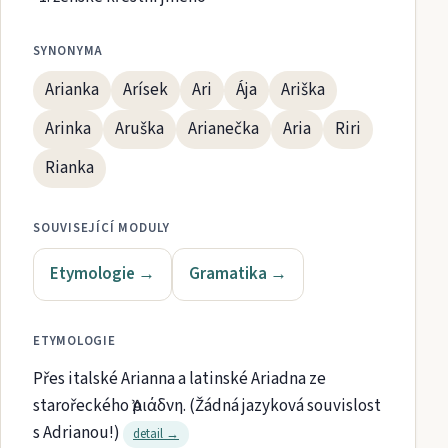
SYNONYMA
Arianka
Arísek
Ari
Ája
Ariška
Arinka
Aruška
Arianečka
Aria
Riri
Rianka
SOUVISEJÍCÍ MODULY
Etymologie
→
Gramatika
→
ETYMOLOGIE
Přes italské Arianna a latinské Ariadna ze
starořeckého Ἀριάδνη. (Žádná jazyková souvislost
s Adrianou!)
detail →