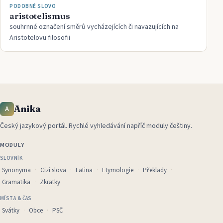
PODOBNÉ SLOVO
aristotelismus
souhrnné označení směrů vycházejících či navazujících na
Aristotelovu filosofii
Anika
A
Český jazykový portál
.
Rychlé vyhledávání napříč moduly češtiny.
MODULY
SLOVNÍK
Synonyma
Cizí slova
Latina
Etymologie
Překlady
Gramatika
Zkratky
MÍSTA & ČAS
Svátky
Obce
PSČ