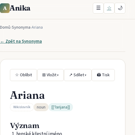
Anika
☰
☆
🌙
A
Domů
›
Synonyma
›
Ariana
← Zpět na
Synonyma
☆ Oblíbit
⊞ Vložit
↗ Sdílet
🖨 Tisk
▾
▾
Ariana
noun
[[ˈʔarijana]]
Wikislovník
Význam
ženské křestní jméno