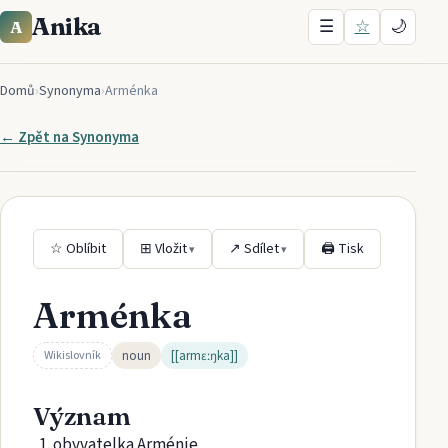
Anika
☰
☆
🌙
A
Domů
›
Synonyma
›
Arménka
← Zpět na
Synonyma
☆ Oblíbit
⊞ Vložit
↗ Sdílet
🖨 Tisk
▾
▾
Arménka
noun
[[armɛːŋka]]
Wikislovník
Význam
obyvatelka Arménie