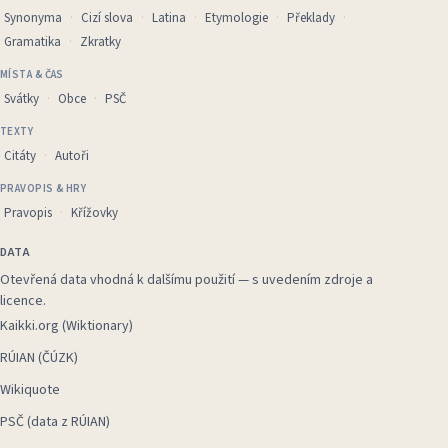
Synonyma
Cizí slova
Latina
Etymologie
Překlady
Gramatika
Zkratky
MÍSTA & ČAS
Svátky
Obce
PSČ
TEXTY
Citáty
Autoři
PRAVOPIS & HRY
Pravopis
Křížovky
DATA
Otevřená data vhodná k dalšímu použití — s uvedením zdroje a
licence.
Kaikki.org (Wiktionary)
RÚIAN (ČÚZK)
Wikiquote
PSČ (data z RÚIAN)