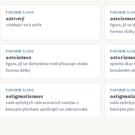
PODOBNÉ SLOVO
PODOBNÉ SLO
astrový
asteismu
vztahující se k astře
figura, jíž se
formou důtky
PODOBNÉ SLOVO
PODOBNÉ SLO
asteizmus
asterizm
figura, jíž se důmyslnou ironií přisuzuje chvála
optický úkaz 
formou důtky
broušeném dr
PODOBNÉ SLOVO
PODOBNÉ SLO
astigmatismus
astigmat
vada optických zobrazovacích soustav s
vada optický
kulovými plochami spočívající ve zobrazování
kulovými ploc
bodů ležících mimo optickou osu v podobě dvou
bodů ležícíc
krátkých navzájem kolmých úseček
krátkých nav