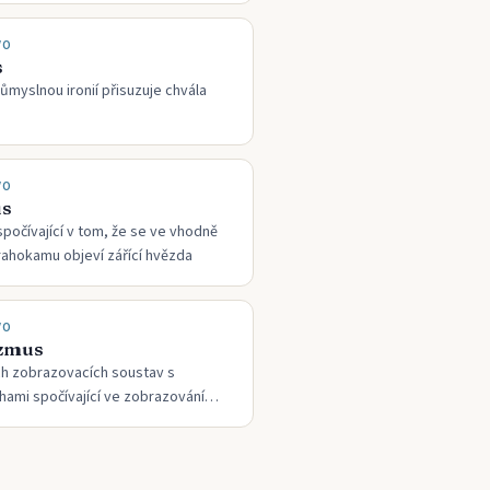
VO
s
 důmyslnou ironií přisuzuje chvála
VO
us
spočívající v tom, že se ve vhodně
ahokamu objeví zářící hvězda
VO
izmus
ch zobrazovacích soustav s
hami spočívající ve zobrazování
h mimo optickou osu v podobě dvou
zájem kolmých úseček