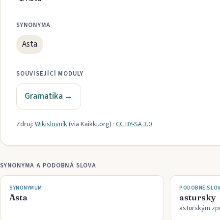
SYNONYMA
Asta
SOUVISEJÍCÍ MODULY
Gramatika
→
Zdroj:
Wikislovník
(via
Kaikki.org
)
·
CC BY-SA 3.0
SYNONYMA A PODOBNÁ SLOVA
SYNONYMUM
PODOBNÉ SLO
Asta
astursky
asturským z