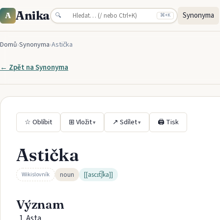
Anika
Synonyma
A
🔍
⌘
+K
Domů
›
Synonyma
›
Astička
← Zpět na
Synonyma
☆ Oblíbit
⊞ Vložit
↗ Sdílet
🖨 Tisk
▾
▾
Astička
noun
[[ascɪt͡ʃka]]
Wikislovník
Význam
Asta