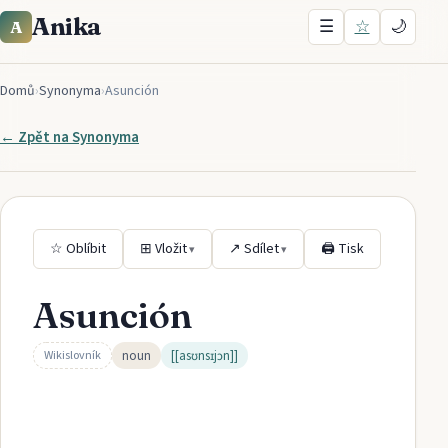
Anika
☰
☆
🌙
A
Domů
›
Synonyma
›
Asunción
← Zpět na
Synonyma
☆ Oblíbit
⊞ Vložit
↗ Sdílet
🖨 Tisk
▾
▾
Asunción
noun
[[asʊnsɪjɔn]]
Wikislovník