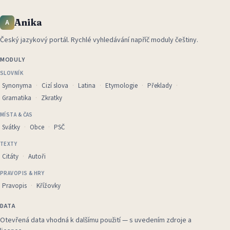
Anika
A
Český jazykový portál
.
Rychlé vyhledávání napříč moduly češtiny.
MODULY
SLOVNÍK
Synonyma
Cizí slova
Latina
Etymologie
Překlady
Gramatika
Zkratky
MÍSTA & ČAS
Svátky
Obce
PSČ
TEXTY
Citáty
Autoři
PRAVOPIS & HRY
Pravopis
Křížovky
DATA
Otevřená data vhodná k dalšímu použití — s uvedením zdroje a