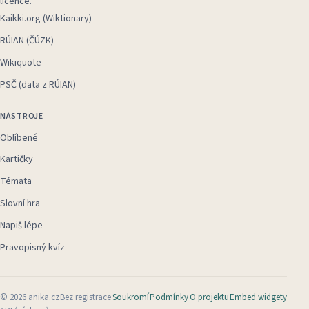
licence.
Kaikki.org (Wiktionary)
RÚIAN (ČÚZK)
Wikiquote
PSČ (data z RÚIAN)
NÁSTROJE
Oblíbené
Kartičky
Témata
Slovní hra
Napiš lépe
Pravopisný kvíz
©
2026
anika.cz
Bez registrace
Soukromí
Podmínky
O projektu
Embed widgety