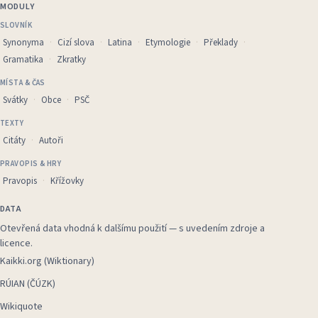
MODULY
SLOVNÍK
Synonyma
Cizí slova
Latina
Etymologie
Překlady
Gramatika
Zkratky
MÍSTA & ČAS
Svátky
Obce
PSČ
TEXTY
Citáty
Autoři
PRAVOPIS & HRY
Pravopis
Křížovky
DATA
Otevřená data vhodná k dalšímu použití — s uvedením zdroje a
licence.
Kaikki.org (Wiktionary)
RÚIAN (ČÚZK)
Wikiquote