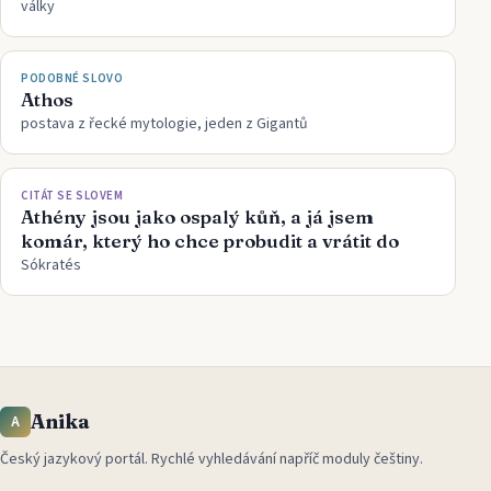
války
PODOBNÉ SLOVO
Athos
postava z řecké mytologie, jeden z Gigantů
CITÁT SE SLOVEM
Athény jsou jako ospalý kůň, a já jsem
komár, který ho chce probudit a vrátit do
Sókratés
Anika
A
Český jazykový portál
.
Rychlé vyhledávání napříč moduly češtiny.