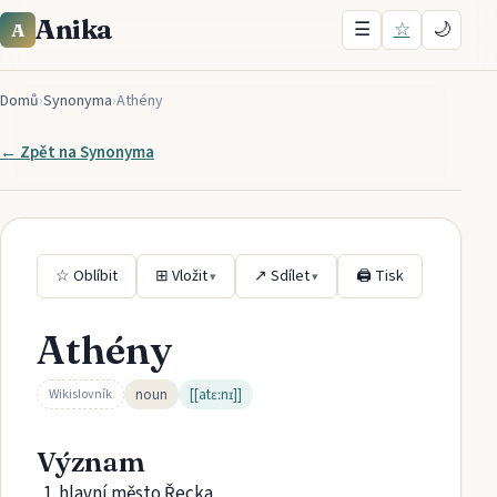
Anika
☰
☆
🌙
A
Domů
›
Synonyma
›
Athény
← Zpět na
Synonyma
☆ Oblíbit
⊞ Vložit
↗ Sdílet
🖨 Tisk
▾
▾
Athény
noun
[[atɛːnɪ]]
Wikislovník
Význam
hlavní město Řecka