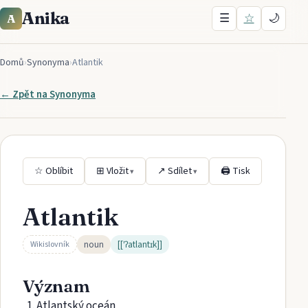
Anika
☰
☆
🌙
A
Domů
›
Synonyma
›
Atlantik
← Zpět na
Synonyma
☆ Oblíbit
⊞ Vložit
↗ Sdílet
🖨 Tisk
▾
▾
Atlantik
noun
[[ˈʔatlantɪk]]
Wikislovník
Význam
Atlantský oceán