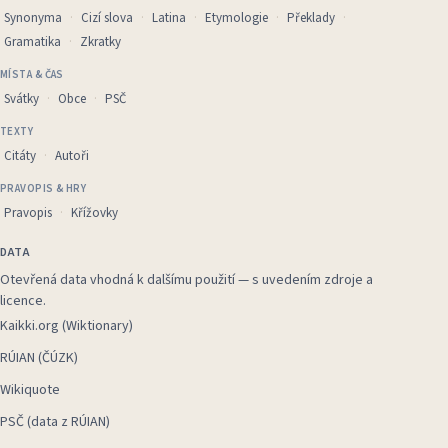
Synonyma
Cizí slova
Latina
Etymologie
Překlady
Gramatika
Zkratky
MÍSTA & ČAS
Svátky
Obce
PSČ
TEXTY
Citáty
Autoři
PRAVOPIS & HRY
Pravopis
Křížovky
DATA
Otevřená data vhodná k dalšímu použití — s uvedením zdroje a
licence.
Kaikki.org (Wiktionary)
RÚIAN (ČÚZK)
Wikiquote
PSČ (data z RÚIAN)