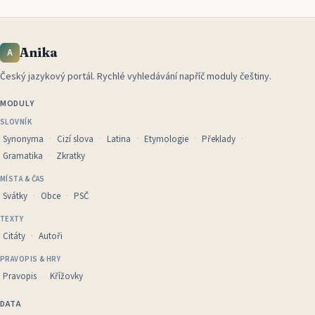
Anika
A
Český jazykový portál
.
Rychlé vyhledávání napříč moduly češtiny.
MODULY
SLOVNÍK
Synonyma
Cizí slova
Latina
Etymologie
Překlady
Gramatika
Zkratky
MÍSTA & ČAS
Svátky
Obce
PSČ
TEXTY
Citáty
Autoři
PRAVOPIS & HRY
Pravopis
Křížovky
DATA