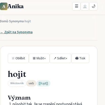
Anika
☰
☆
🌙
A
Domů
›
Synonyma
›
hojit
← Zpět na
Synonyma
☆ Oblíbit
⊞ Vložit
↗ Sdílet
🖨 Tisk
▾
▾
hojit
verb
[[ɦɔjɪt]]
Wikislovník
Význam
působit tak, že se zranění postupně stává