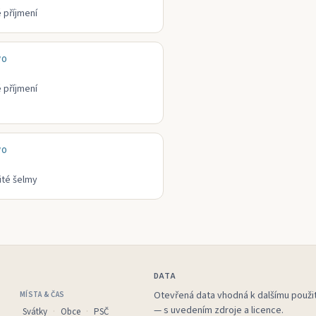
 příjmení
VO
 příjmení
VO
ité šelmy
DATA
Otevřená data vhodná k dalšímu použit
MÍSTA & ČAS
— s uvedením zdroje a licence.
Svátky
Obce
PSČ