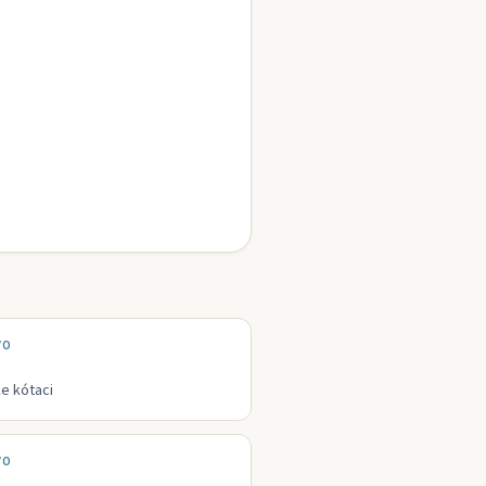
VO
ke kótaci
VO