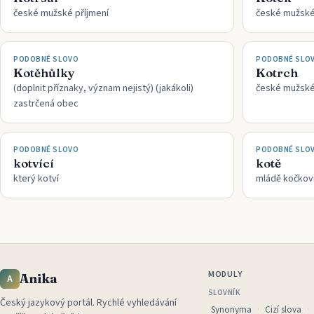
české mužské příjmení
české mužské
PODOBNÉ SLOVO
PODOBNÉ SLO
Kotěhůlky
Kotrch
(doplnit příznaky, význam nejistý) (jakákoli)
české mužské
zastrčená obec
PODOBNÉ SLOVO
PODOBNÉ SLO
kotvící
kotě
který kotví
mládě kočkov
MODULY
Anika
A
SLOVNÍK
Český jazykový portál
.
Rychlé vyhledávání
Synonyma
Cizí slova