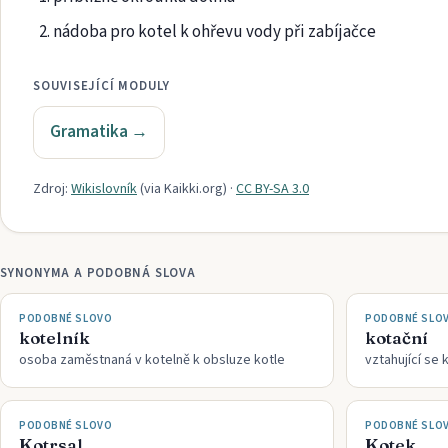
nádoba pro kotel k ohřevu vody při zabíjačce
SOUVISEJÍCÍ MODULY
Gramatika
→
Zdroj:
Wikislovník
(via
Kaikki.org
)
·
CC BY-SA 3.0
SYNONYMA A PODOBNÁ SLOVA
PODOBNÉ SLOVO
PODOBNÉ SLO
kotelník
kotační
osoba zaměstnaná v kotelně k obsluze kotle
vztahující se 
PODOBNÉ SLOVO
PODOBNÉ SLO
Kotrsal
Kotek