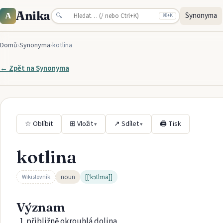
Anika
Synonyma
A
🔍
⌘
+K
Domů
›
Synonyma
›
kotlina
← Zpět na
Synonyma
☆ Oblíbit
⊞ Vložit
↗ Sdílet
🖨 Tisk
▾
▾
kotlina
noun
[[ˈkɔtlɪna]]
Wikislovník
Význam
přibližně okrouhlá dolina