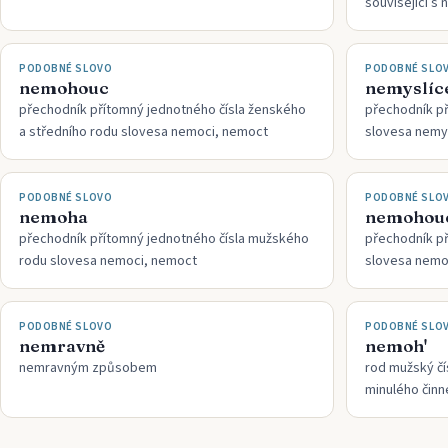
související s
PODOBNÉ SLOVO
PODOBNÉ SLO
nemohouc
nemyslíc
přechodník přítomný jednotného čísla ženského
přechodník p
a středního rodu slovesa nemoci, nemoct
slovesa nemys
PODOBNÉ SLOVO
PODOBNÉ SLO
nemoha
nemohou
přechodník přítomný jednotného čísla mužského
přechodník p
rodu slovesa nemoci, nemoct
slovesa nemo
PODOBNÉ SLOVO
PODOBNÉ SLO
nemravně
nemoh'
nemravným způsobem
rod mužský čí
minulého činn