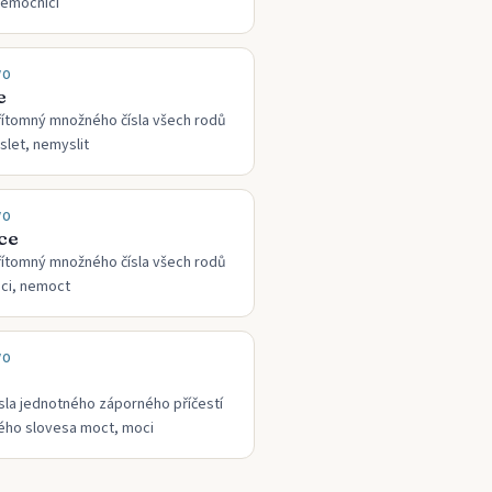
 nemocnicí
VO
e
řítomný množného čísla všech rodů
let, nemyslit
VO
ce
řítomný množného čísla všech rodů
ci, nemoct
VO
sla jednotného záporného příčestí
ého slovesa moct, moci