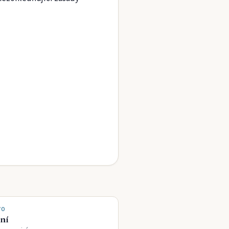
VO
ní