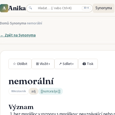
Anika
Synonyma
A
🔍
⌘
+K
Domů
›
Synonyma
›
nemorální
← Zpět na
Synonyma
☆ Oblíbit
⊞ Vložit
↗ Sdílet
🖨 Tisk
▾
▾
nemorální
adj
[[nɛmɔraːlɲiː]]
Wikislovník
Význam
bez morálky; v rozporu s morálkou; neuznávající nebo 