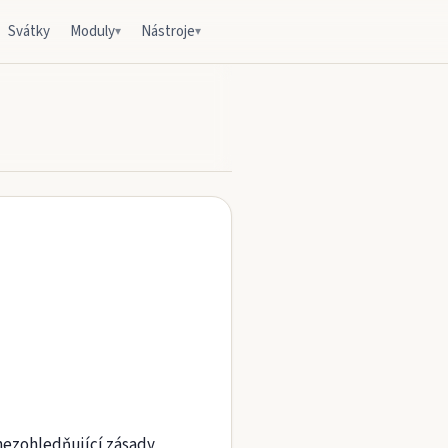
Svátky
Moduly
Nástroje
▾
▾
nezohledňující zásady