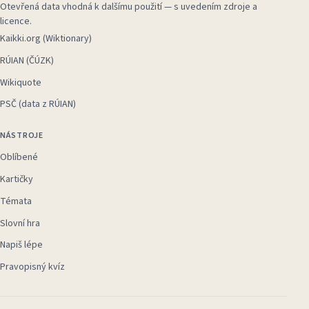
Otevřená data vhodná k dalšímu použití — s uvedením zdroje a
licence.
Kaikki.org (Wiktionary)
RÚIAN (ČÚZK)
Wikiquote
PSČ (data z RÚIAN)
NÁSTROJE
Oblíbené
Kartičky
Témata
Slovní hra
Napiš lépe
Pravopisný kvíz