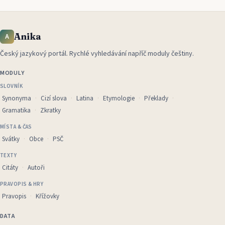
Anika
A
Český jazykový portál
.
Rychlé vyhledávání napříč moduly češtiny.
MODULY
SLOVNÍK
Synonyma
Cizí slova
Latina
Etymologie
Překlady
Gramatika
Zkratky
MÍSTA & ČAS
Svátky
Obce
PSČ
TEXTY
Citáty
Autoři
PRAVOPIS & HRY
Pravopis
Křížovky
DATA