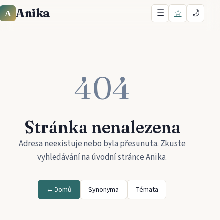
Anika
☰
☆
🌙
A
404
Stránka nenalezena
Adresa neexistuje nebo byla přesunuta. Zkuste
vyhledávání na úvodní stránce
Anika
.
← Domů
Synonyma
Témata