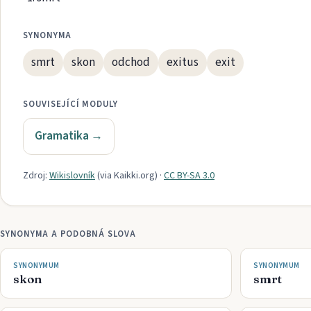
SYNONYMA
smrt
skon
odchod
exitus
exit
SOUVISEJÍCÍ MODULY
Gramatika
→
Zdroj:
Wikislovník
(via
Kaikki.org
)
·
CC BY-SA 3.0
SYNONYMA A PODOBNÁ SLOVA
SYNONYMUM
SYNONYMUM
skon
smrt