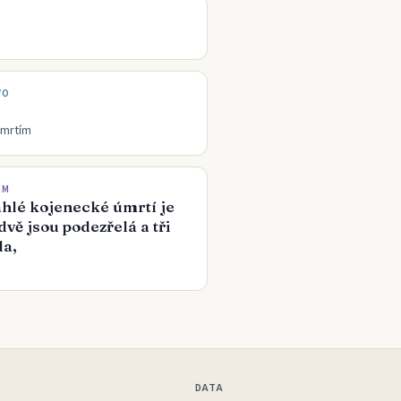
VO
úmrtím
EM
hlé kojenecké úmrtí je
dvě jsou podezřelá a tři
da,
DATA