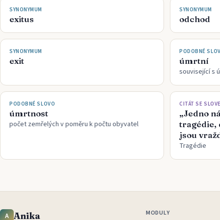
SYNONYMUM
SYNONYMUM
exitus
odchod
SYNONYMUM
PODOBNÉ SLO
exit
úmrtní
související s 
PODOBNÉ SLOVO
CITÁT SE SLOV
úmrtnost
„Jedno ná
tragédie, 
počet zemřelých v poměru k počtu obyvatel
jsou vraž
Tragédie
MODULY
Anika
A