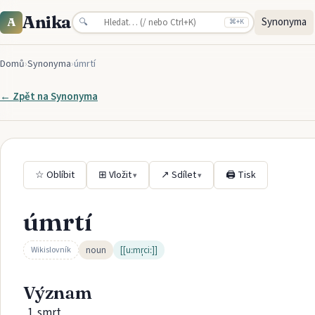
Anika
Synonyma
A
🔍
⌘
+K
Domů
›
Synonyma
›
úmrtí
← Zpět na
Synonyma
☆ Oblíbit
⊞ Vložit
↗ Sdílet
🖨 Tisk
▾
▾
úmrtí
noun
[[uːmr̩ciː]]
Wikislovník
Význam
smrt