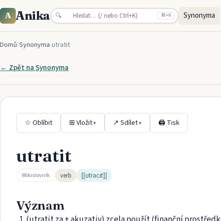
Anika
Synonyma
A
🔍
⌘
+K
Domů
›
Synonyma
›
utratit
← Zpět na
Synonyma
☆ Oblíbit
⊞ Vložit
↗ Sdílet
🖨 Tisk
▾
▾
utratit
verb
[[ʊtracɪt]]
Wikislovník
Význam
(utratit za + akuzativ) zcela použít (finanční prostředk