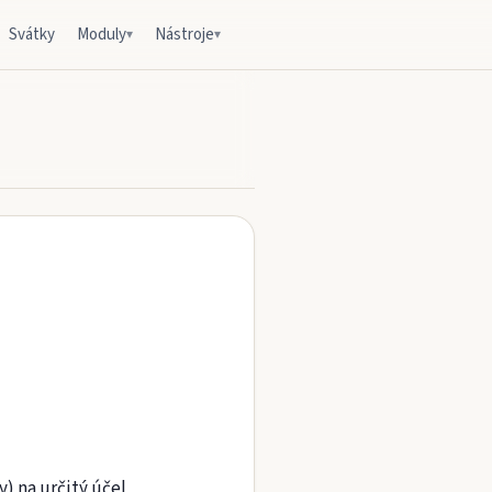
Svátky
Moduly
Nástroje
▾
▾
y) na určitý účel