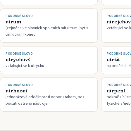
PODOBNÉ SLOVO
PODOBNÉ SLO
utrum
utrejchov
(zejména ve slovních spojeních mít utrum, být s
vztahující se 
čím utrum) konec
PODOBNÉ SLOVO
PODOBNÉ SLO
utrýchový
utržit
vztahující se k utrýchu
na penězích z
PODOBNÉ SLOVO
PODOBNÉ SLO
utrhnout
utrpení
jednorázově oddělit proti odporu tahem, bez
pokračující si
použití ostrého nástroje
fyzické a/neb