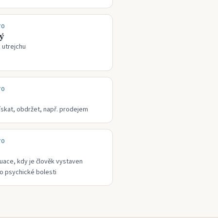
VO
ý
k utrejchu
VO
ískat, obdržet, např. prodejem
VO
tuace, kdy je člověk vystaven
o psychické bolesti