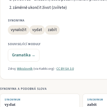
záměrně ukončit život (zvířete)
SYNONYMA
vynaložit
vydat
zabít
SOUVISEJÍCÍ MODULY
Gramatika
→
Zdroj:
Wikislovník
(via
Kaikki.org
)
·
CC BY-SA 3.0
SYNONYMA A PODOBNÁ SLOVA
SYNONYMUM
SYNONYMUM
vydat
zabít