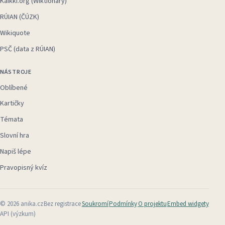
Kaikki.org (Wiktionary)
RÚIAN (ČÚZK)
Wikiquote
PSČ (data z RÚIAN)
NÁSTROJE
Oblíbené
Kartičky
Témata
Slovní hra
Napiš lépe
Pravopisný kvíz
©
2026
anika.cz
Bez registrace
Soukromí
Podmínky
O projektu
Embed widgety
API (výzkum)