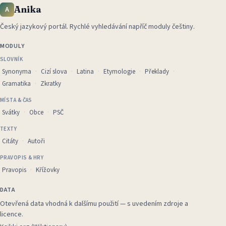
Anika
A
Český jazykový portál
.
Rychlé vyhledávání napříč moduly češtiny.
MODULY
SLOVNÍK
Synonyma
Cizí slova
Latina
Etymologie
Překlady
Gramatika
Zkratky
MÍSTA & ČAS
Svátky
Obce
PSČ
TEXTY
Citáty
Autoři
PRAVOPIS & HRY
Pravopis
Křížovky
DATA
Otevřená data vhodná k dalšímu použití — s uvedením zdroje a
licence.