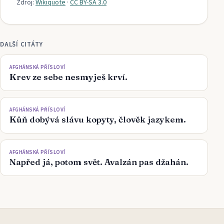
Zdroj:
Wikiquote
·
CC BY-SA 3.0
DALŠÍ CITÁTY
AFGHÁNSKÁ PŘÍSLOVÍ
Krev ze sebe nesmyješ krví.
AFGHÁNSKÁ PŘÍSLOVÍ
Kůň dobývá slávu kopyty, člověk jazykem.
AFGHÁNSKÁ PŘÍSLOVÍ
Napřed já, potom svět. Avalzán pas džahán.