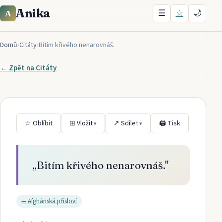
Anika
☰
☆
🌙
A
Domů
›
Citáty
›
Bitím křivého nenarovnáš.
← Zpět na
Citáty
☆ Oblíbit
⊞ Vložit
↗ Sdílet
🖨 Tisk
▾
▾
„
Bitím křivého nenarovnáš.
"
—
Afghánská přísloví