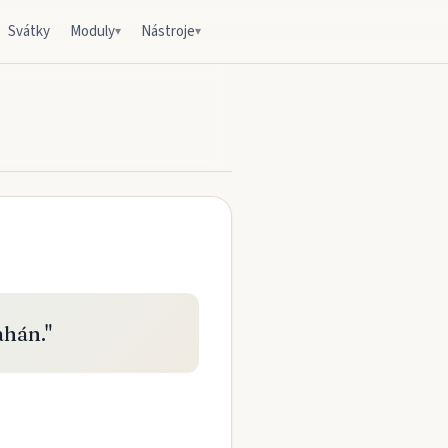
Svátky
Moduly
Nástroje
▾
▾
ahán.
"