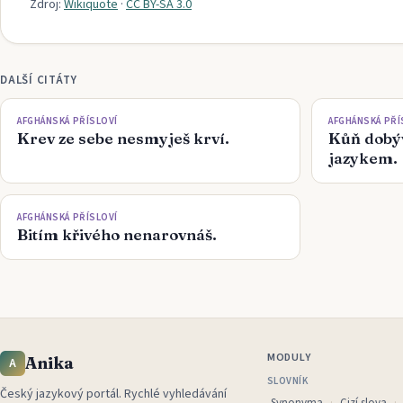
Zdroj:
Wikiquote
·
CC BY-SA 3.0
DALŠÍ CITÁTY
AFGHÁNSKÁ PŘÍSLOVÍ
AFGHÁNSKÁ PŘÍ
Krev ze sebe nesmyješ krví.
Kůň dobýv
jazykem.
AFGHÁNSKÁ PŘÍSLOVÍ
Bitím křivého nenarovnáš.
MODULY
Anika
A
SLOVNÍK
Český jazykový portál
.
Rychlé vyhledávání