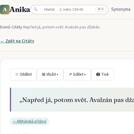
Anika
Synonyma
A
🔍
⌘
+K
Domů
›
Citáty
›
Napřed já, potom svět. Avalzán pas džahán.
← Zpět na
Citáty
☆ Oblíbit
⊞ Vložit
↗ Sdílet
🖨 Tisk
▾
▾
„
Napřed já, potom svět. Avalzán pas dž
—
Afghánská přísloví