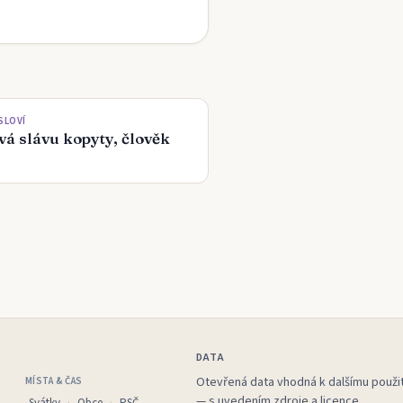
SLOVÍ
á slávu kopyty, člověk
DATA
Otevřená data vhodná k dalšímu použit
MÍSTA & ČAS
— s uvedením zdroje a licence.