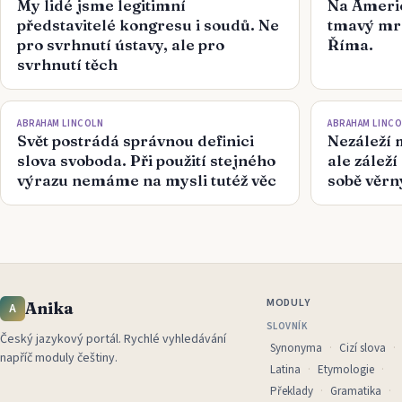
My lidé jsme legitimní
Na Ameri
představitelé kongresu i soudů. Ne
tmavý mra
pro svrhnutí ústavy, ale pro
Říma.
svrhnutí těch
ABRAHAM LINCOLN
ABRAHAM LINC
Svět postrádá správnou definici
Nezáleží m
slova svoboda. Při použití stejného
ale záleží
výrazu nemáme na mysli tutéž věc
sobě věrn
MODULY
Anika
A
SLOVNÍK
Český jazykový portál
.
Rychlé vyhledávání
Synonyma
Cizí slova
napříč moduly češtiny.
Latina
Etymologie
Překlady
Gramatika