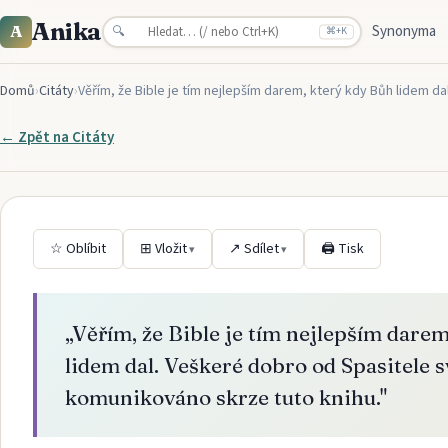
Anika
Synonyma
A
🔍
⌘
+K
Domů
›
Citáty
›
Věřím, že Bible je tím nejlepším darem, který kdy Bůh lidem d
← Zpět na
Citáty
☆ Oblíbit
⊞ Vložit
↗ Sdílet
🖨 Tisk
▾
▾
„
Věřím, že Bible je tím nejlepším dare
lidem dal. Veškeré dobro od Spasitele s
komunikováno skrze tuto knihu.
"