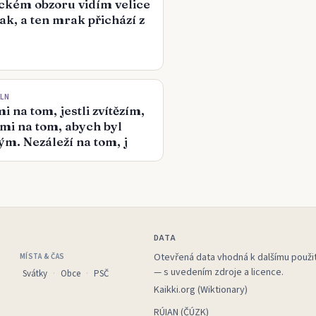
ckém obzoru vidím velice
k, a ten mrak přichází z
OLN
i na tom, jestli zvítězím,
 mi na tom, abych byl
ým. Nezáleží na tom, j
DATA
Otevřená data vhodná k dalšímu použit
MÍSTA & ČAS
— s uvedením zdroje a licence.
Svátky
Obce
PSČ
Kaikki.org (Wiktionary)
RÚIAN (ČÚZK)