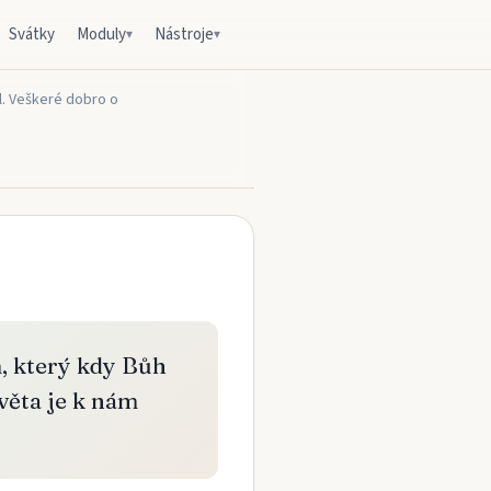
Svátky
Moduly
Nástroje
▾
▾
al. Veškeré dobro o
m, který kdy Bůh
věta je k nám