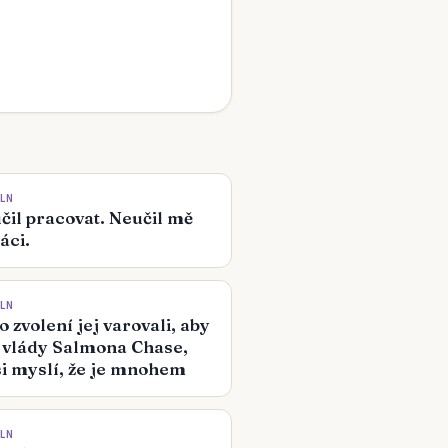
OLN
čil pracovat. Neučil mě
áci.
OLN
o zvolení jej varovali, aby
 vlády Salmona Chase,
si myslí, že je mnohem
OLN