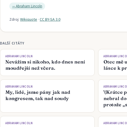
—
Abraham Lincoln
Zdroj:
Wikiquote
·
CC BY-SA 3.0
DALŠÍ CITÁTY
ABRAHAM LINCOLN
ABRAHAM LINC
Nevážím si nikoho, kdo dnes není
Otec mě u
moudřejší než včera.
lásce k pr
ABRAHAM LINCOLN
ABRAHAM LINC
My, lidé, jsme pány jak nad
'(Krátce p
kongresem, tak nad soudy
nebral do
protože „
ABRAHAM LINCOLN
ABRAHAM LINC