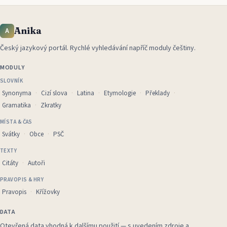
Anika
A
Český jazykový portál
.
Rychlé vyhledávání napříč moduly češtiny.
MODULY
SLOVNÍK
Synonyma
Cizí slova
Latina
Etymologie
Překlady
Gramatika
Zkratky
MÍSTA & ČAS
Svátky
Obce
PSČ
TEXTY
Citáty
Autoři
PRAVOPIS & HRY
Pravopis
Křížovky
DATA
Otevřená data vhodná k dalšímu použití — s uvedením zdroje a