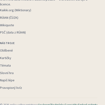
licence.
Kaikki.org (Wiktionary)
RÚIAN (ČÚZK)
Wikiquote
PSČ (data z RÚIAN)
NÁSTROJE
Oblíbené
Kartičky
Témata
Slovní hra
Napiš lépe
Pravopisný kvíz
©
2026
anika.cz
Bez registrace
Soukromí
Podmínky
O projektu
Embed widgety