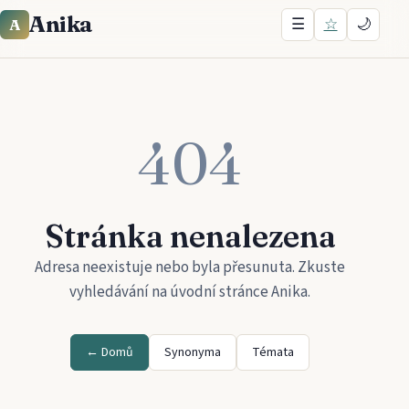
Anika
☰
☆
🌙
A
404
Stránka nenalezena
Adresa neexistuje nebo byla přesunuta. Zkuste
vyhledávání na úvodní stránce
Anika
.
← Domů
Synonyma
Témata