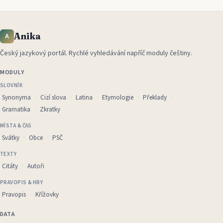
Anika
A
Český jazykový portál
.
Rychlé vyhledávání napříč moduly češtiny.
MODULY
SLOVNÍK
Synonyma
Cizí slova
Latina
Etymologie
Překlady
Gramatika
Zkratky
MÍSTA & ČAS
Svátky
Obce
PSČ
TEXTY
Citáty
Autoři
PRAVOPIS & HRY
Pravopis
Křížovky
DATA