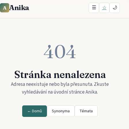
Anika
☰
☆
🌙
A
404
Stránka nenalezena
Adresa neexistuje nebo byla přesunuta. Zkuste
vyhledávání na úvodní stránce
Anika
.
← Domů
Synonyma
Témata