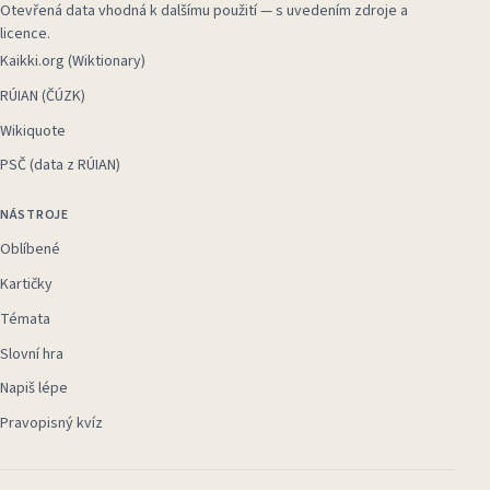
Otevřená data vhodná k dalšímu použití — s uvedením zdroje a
licence.
Kaikki.org (Wiktionary)
RÚIAN (ČÚZK)
Wikiquote
PSČ (data z RÚIAN)
NÁSTROJE
Oblíbené
Kartičky
Témata
Slovní hra
Napiš lépe
Pravopisný kvíz