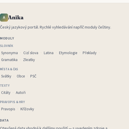
Anika
A
Český jazykový portál
.
Rychlé vyhledávání napříč moduly češtiny.
MODULY
SLOVNÍK
Synonyma
Cizí slova
Latina
Etymologie
Překlady
Gramatika
Zkratky
MÍSTA & ČAS
Svátky
Obce
PSČ
TEXTY
Citáty
Autoři
PRAVOPIS & HRY
Pravopis
Křížovky
DATA
Otevřená data vhodná k dalšímu použití — s uvedením zdroje a