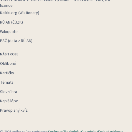
licence.
Kaikki.org (Wiktionary)
RÚIAN (ČÚZK)
Wikiquote
PSČ (data z RÚIAN)
NÁSTROJE
Oblíbené
Kartičky
Témata
Slovní hra
Napiš lépe
Pravopisný kvíz
©
2026
anika.cz
Bez registrace
Soukromí
Podmínky
O projektu
Embed widgety