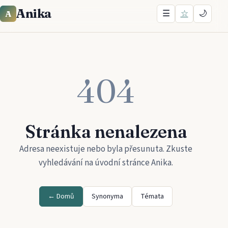
Anika
☰
☆
🌙
A
404
Stránka nenalezena
Adresa neexistuje nebo byla přesunuta. Zkuste
vyhledávání na úvodní stránce
Anika
.
← Domů
Synonyma
Témata