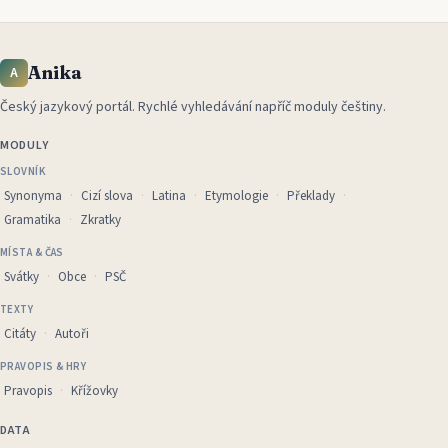
Anika
A
Český jazykový portál
.
Rychlé vyhledávání napříč moduly češtiny.
MODULY
SLOVNÍK
Synonyma
Cizí slova
Latina
Etymologie
Překlady
Gramatika
Zkratky
MÍSTA & ČAS
Svátky
Obce
PSČ
TEXTY
Citáty
Autoři
PRAVOPIS & HRY
Pravopis
Křížovky
DATA