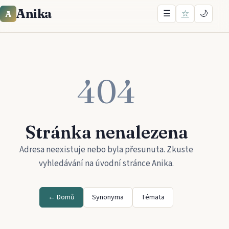
Anika
☰
☆
🌙
A
404
Stránka nenalezena
Adresa neexistuje nebo byla přesunuta. Zkuste
vyhledávání na úvodní stránce
Anika
.
← Domů
Synonyma
Témata