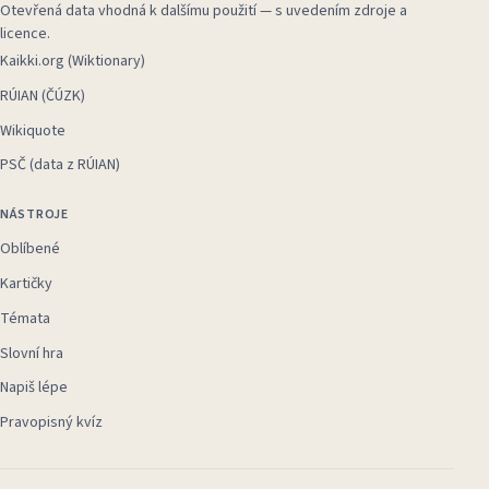
Otevřená data vhodná k dalšímu použití — s uvedením zdroje a
licence.
Kaikki.org (Wiktionary)
RÚIAN (ČÚZK)
Wikiquote
PSČ (data z RÚIAN)
NÁSTROJE
Oblíbené
Kartičky
Témata
Slovní hra
Napiš lépe
Pravopisný kvíz