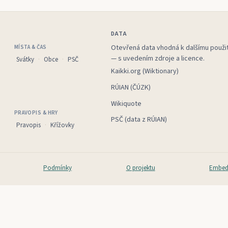
DATA
Otevřená data vhodná k dalšímu použit
MÍSTA & ČAS
— s uvedením zdroje a licence.
Svátky
Obce
PSČ
Kaikki.org (Wiktionary)
RÚIAN (ČÚZK)
Wikiquote
PRAVOPIS & HRY
PSČ (data z RÚIAN)
Pravopis
Křížovky
Podmínky
O projektu
Embed