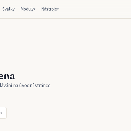
Svátky
Moduly
Nástroje
▾
▾
ena
dávání na úvodní stránce
a