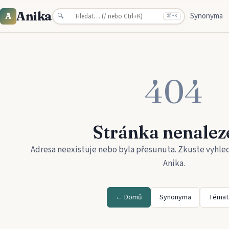
Anika
Synonyma
A
🔍
⌘
+K
404
Stránka nenalez
Adresa neexistuje nebo byla přesunuta. Zkuste vyhle
Anika
.
← Domů
Synonyma
Témat