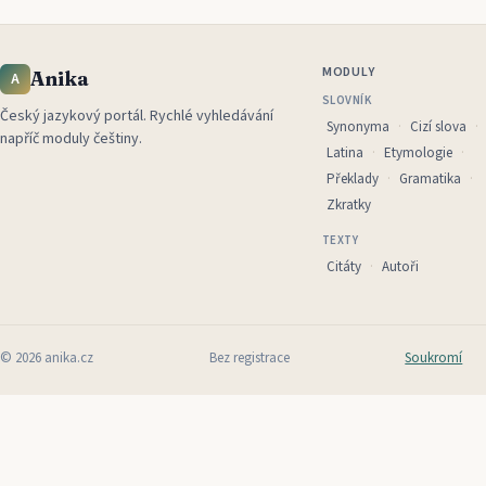
MODULY
Anika
A
SLOVNÍK
Český jazykový portál
.
Rychlé vyhledávání
Synonyma
Cizí slova
napříč moduly češtiny.
Latina
Etymologie
Překlady
Gramatika
Zkratky
TEXTY
Citáty
Autoři
©
2026
anika.cz
Bez registrace
Soukromí