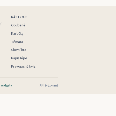
NÁSTROJE
í
Oblíbené
Kartičky
Témata
Slovní hra
Napiš lépe
Pravopisný kvíz
 widgety
API (výzkum)